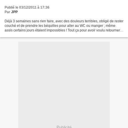
Publié le 03/12/2011 à 17:36
Par
JPP
Déjà 3 semaines sans rien faire, avec des douleurs terribles, obligé de rester
couché et de prendre les béquilles pour aller au WC ou manger ; même
assis certains jours étaient impossibles ! Tout ça pour avoir voulu retourner
un bout du jardin qui était...
Publicité