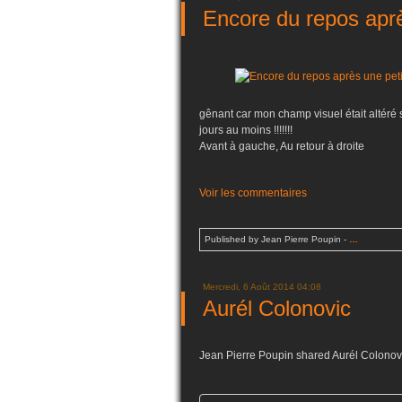
Encore du repos après
gênant car mon champ visuel était altéré 
jours au moins !!!!!!!
Avant à gauche, Au retour à droite
Voir les commentaires
Published by Jean Pierre Poupin
-
…
Mercredi, 6 Août 2014 04:08
Aurél Colonovic
Jean Pierre Poupin shared Aurél Colonovi