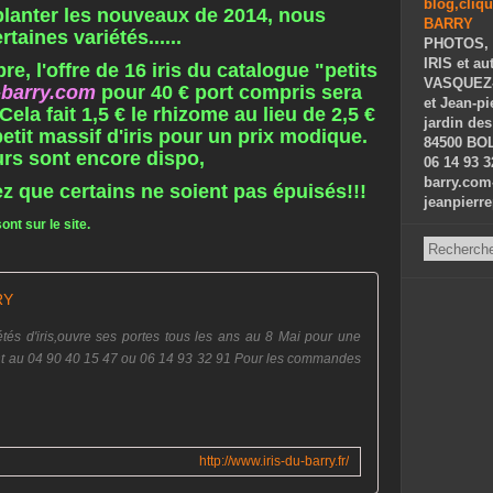
planter les nouveaux de 2014, nous
taines variétés......
PHOTOS, 
IRIS et au
, l'offre de 16 iris du catalogue "petits
VASQUEZ-P
u-barry.com
pour 40 € port compris sera
et Jean-p
ela fait 1,5 € le rhizome au lieu de 2,5 €
jardin des
 petit massif d'iris pour un prix modique.
84500 BOL
rs sont encore dispo,
06 14 93 3
barry.com
z que certains ne soient pas épuisés!!!
jeanpierr
nt sur le site.
RY
és d'iris,ouvre ses portes tous les ans au 8 Mai pour une
nt au 04 90 40 15 47 ou 06 14 93 32 91 Pour les commandes
http://www.iris-du-barry.fr/