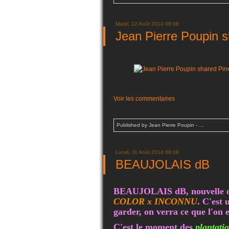
Mardi, 12 Août 2014 08:08
Jean Pierre Poupin s
Voir les commentaires
Published by Jean Pierre Poupin
-
…
Lundi, 11 Août 2014 08:08
BEAUJOLAIS dB
BEAUJOLAIS dB, nouvelle obt
COLOR x INCONNU
. C'est 
garder, on verra ce que l'on e
C'est le moment des
plantatio