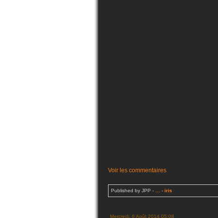
Voir les commentaires
Published by JPP
-
…
-
iris
Mercredi, 6 Août 2014 05:08