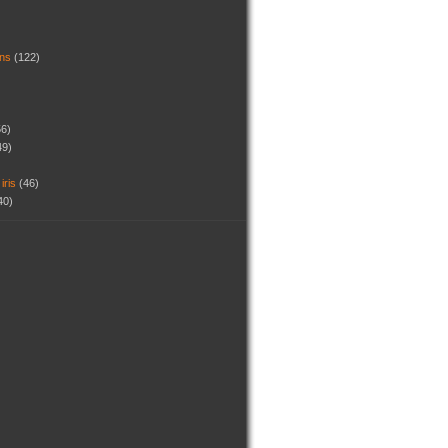
dins
(122)
56)
49)
 iris
(46)
40)