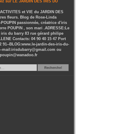
ACTIVITES et VIE du JARDIN DES
tres fleurs. Blog de Rose-Linda
OUPIN passionnée, créatrice d'iris
ierre POUPIN , son mari .ADRESSE:Le
 iris du barry 83 rue gérard philipe
LENE Contacts: 04 90 40 15 47 Port
2 91--BLOG:www.le-jardin-des-iris-du-
--mail:irisdubarry@gmail.com ou
epoupin@wanadoo.fr
Recherche
Recherche!