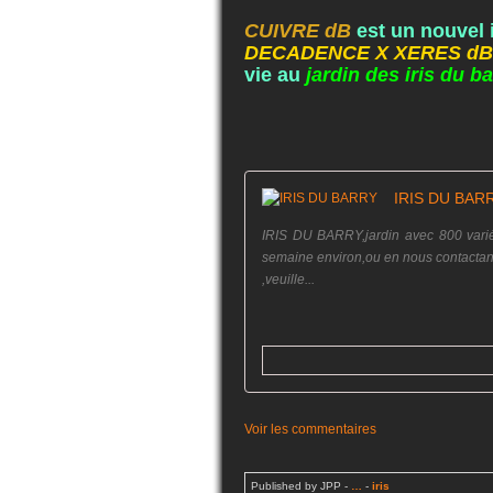
CUIVRE dB
est un nouvel i
DECADENCE X XERES dB
vie au
jardin des iris du 
IRIS DU BAR
IRIS DU BARRY,jardin avec 800 variét
semaine environ,ou en nous contacta
,veuille...
Voir les commentaires
Published by JPP
-
…
-
iris