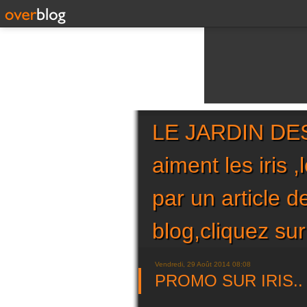
LE JARDIN DES 
aiment les iris 
par un article 
blog,cliquez 
Vendredi, 29 Août 2014 08:08
PROMO SUR IRIS..