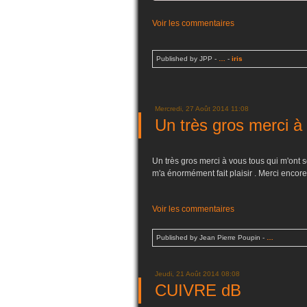
Voir les commentaires
Published by JPP
-
…
-
iris
Mercredi, 27 Août 2014 11:08
Un très gros merci à 
Un très gros merci à vous tous qui m'ont 
m'a énormément fait plaisir . Merci encore e
Voir les commentaires
Published by Jean Pierre Poupin
-
…
Jeudi, 21 Août 2014 08:08
CUIVRE dB