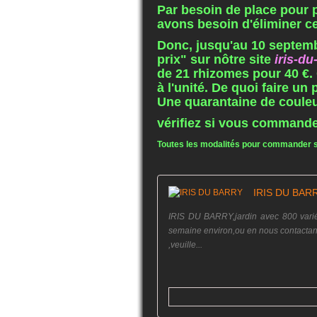
Par besoin de place pour 
avons besoin d'éliminer cer
Donc, jusqu'au 10 septembre
prix" sur nôtre site
iris-d
de 21 rhizomes pour 40 €. C
à l'unité. De quoi faire un
Une quarantaine de couleu
vérifiez si vous commande
Toutes les modalités pour commander so
IRIS DU BAR
IRIS DU BARRY,jardin avec 800 variét
semaine environ,ou en nous contacta
,veuille...