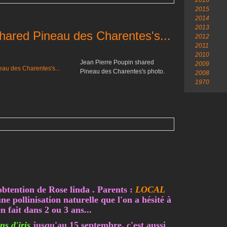
2016
2015
2014
2013
hared Pineau des Charentes's...
2012
2011
2010
Jean Pierre Poupin shared
2009
Pineau des Charentes's photo.
2008
1970
ention de Rose linda . Parents :
LOCAL
une pollinisation naturelle que l'on a hésité à
n fait dans 2 ou 3 ans...
ns d'iris
jusqu'au 15 septembre, c'est aussi