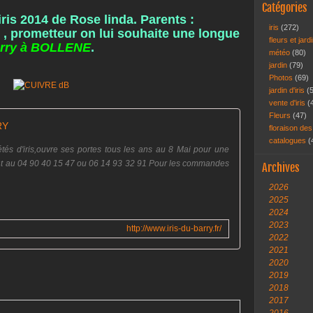
Catégories
ris 2014 de Rose linda. Parents :
iris
(272)
, prometteur on lui souhaite une longue
fleurs et jar
barry à BOLLENE
.
météo
(80)
jardin
(79)
Photos
(69)
jardin d'iris
(
vente d'iris
(
Fleurs
(47)
RY
floraison des
catalogues
(
és d'iris,ouvre ses portes tous les ans au 8 Mai pour une
nt au 04 90 40 15 47 ou 06 14 93 32 91 Pour les commandes
Archives
2026
2025
2024
2023
http://www.iris-du-barry.fr/
2022
2021
2020
2019
2018
2017