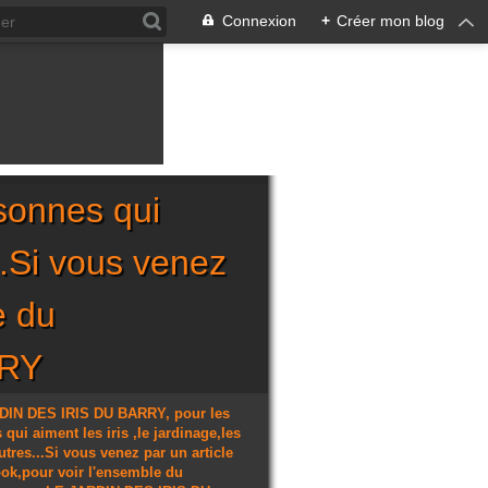
Connexion
+
Créer mon blog
sonnes qui
...Si vous venez
e du
RRY