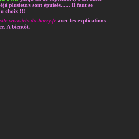
 plusieurs sont épuisés...... Il faut se
u choix !!!
 site www.iris-du-barry.fr
avec les explications
r. A bientôt.