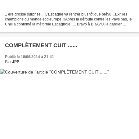
1 ère grosse surprise.... L'Espagne va rentrer plus tôt que prévu....Exit les
champions du monde et d'europe !!!Après la déroute contre les Pays bas, le
Chili a confirmé la méforme Espagnole ..... Bravo à BRAVO, le gardien
chilien qui a été impérial,...
COMPLÈTEMENT CUIT ......
Publié le 10/06/2014 à 21:41
Par
JPP