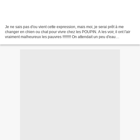
Je ne sais pas d'ou vient cette expression, mais moi, je serai prêt à me
changer en chien ou chat pour vivre chez les POUPIN. A les voir, il ont l'air
vraiment malheureux les pauvres !!!!!!!!! On attendait un peu d'eau
aujourd'hui, c'est pas encore pour...