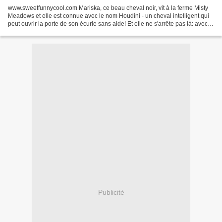
www.sweetfunnycool.com Mariska, ce beau cheval noir, vit à la ferme Misty
Meadows et elle est connue avec le nom Houdini - un cheval intelligent qui
peut ouvrir la porte de son écurie sans aide! Et elle ne s'arrête pas là: avec
raffinée élégance, elle...
Publicité