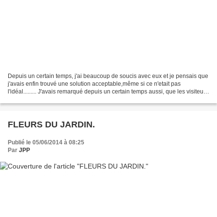
Depuis un certain temps, j'ai beaucoup de soucis avec eux et je pensais que
j'avais enfin trouvé une solution acceptable,même si ce n'etait pas
l'idéal......... J'avais remarqué depuis un certain temps aussi, que les visiteurs
de mon blog étaient en baisse...
FLEURS DU JARDIN.
Publié le 05/06/2014 à 08:25
Par
JPP