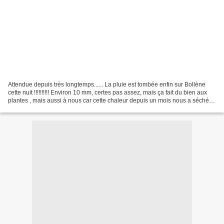
Attendue depuis très longtemps...... La pluie est tombée enfin sur Bollène
cette nuit !!!!!!!!!! Environ 10 mm, certes pas assez, mais ça fait du bien aux
plantes , mais aussi à nous car cette chaleur depuis un mois nous a séché
autant que les plantes...