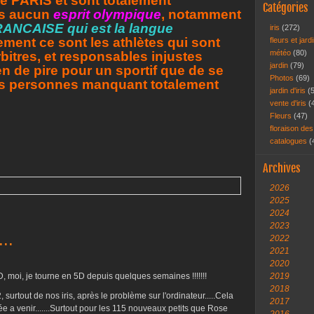
e PARIS et sont totalement
Catégories
lus aucun
esprit olympique
, notamment
ANCAISE qui est la langue
iris
(272)
sement ce sont les athlètes qui sont
fleurs et jar
météo
(80)
bitres, et responsables injustes
jardin
(79)
 rien de pire pour un sportif que de se
Photos
(69)
 des personnes manquant totalement
jardin d'iris
(
vente d'iris
(
Fleurs
(47)
floraison des
catalogues
(
Archives
2026
2025
2024
2023
..
2022
2021
2020
, moi, je tourne en 5D depuis quelques semaines !!!!!!!
2019
2018
 surtout de nos iris, après le problème sur l'ordinateur.....Cela
2017
a venir.......Surtout pour les 115 nouveaux petits que Rose