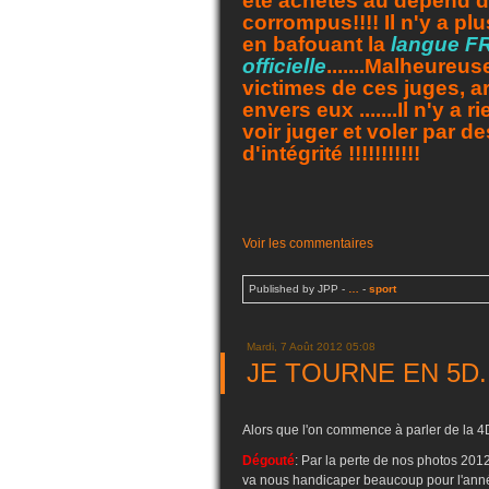
été achetés au dépend d
corrompus!!!! Il n'y a p
en bafouant la
langue FR
officielle
.......Malheureu
victimes de ces juges, ar
envers eux .......Il n'y a
voir juger et voler par
d'intégrité !!!!!!!!!!!
Voir les commentaires
Published by JPP
-
…
-
sport
Mardi, 7 Août 2012 05:08
JE TOURNE EN 5D..
Alors que l'on commence à parler de la 4D
Dégouté
: Par la perte de nos photos 2012,
va nous handicaper beaucoup pour l'année 