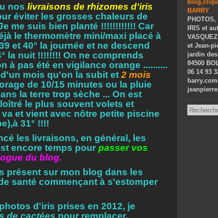
vu nos
livraisons de rhizomes d'iris
our éviter les grosses chaleurs de
PHOTOS, 
. Je me suis bien planté !!!!!!!!!!!! Car
IRIS et au
éjà le thermomètre mini/maxi placé à
VASQUEZ-P
 39 et 40° la journée et ne descend
et Jean-p
 la nuit !!!!!!!! On ne comprends
jardin des
84500 BOL
 à pas été en vigilance orange ..........
06 14 93 3
s d'un mois qu'on la subit et
2 mois
barry.com
t orage de 10/15 minutes ou la pluie
jeanpierr
ans la terre trop sèche ... On est
loîtré le plus souvent volets et
 va et vient avec nôtre petite piscine
e),à 31° !!!!
é les livraisons, en général, les
l est encore temps pour
passer vos
logue du blog.
us présent sur mon blog dans les
is de santé commençant à s'estomper
hotos d'iris prises en 2012, je
s de cactées
pour remplacer.