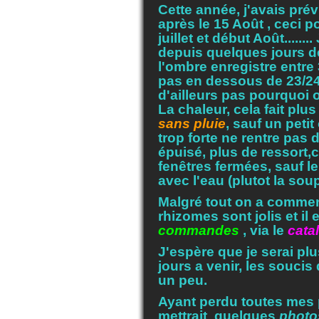
Cette année, j'avais pré
après le 15 Août , ceci p
juillet et début Août.......
depuis quelques jours d
l'ombre enregistre entre
pas en dessous de 23/24°
d'ailleurs pas pourquoi on
La chaleur, cela fait plu
sans pluie
, sauf un peti
trop forte ne rentre pas d
épuisé, plus de ressort,c
fenêtres fermées, sauf le
avec l'eau (plutot la soup
Malgré tout on a commenc
rhizomes sont jolis et i
commandes
, via le
cata
J'espère que je serai pl
jours a venir, les souc
un peu.
Ayant perdu toutes mes p
mettrait quelques
photo