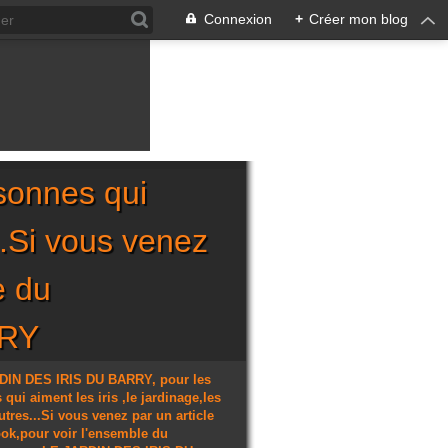
Connexion
+
Créer mon blog
sonnes qui
...Si vous venez
e du
RRY