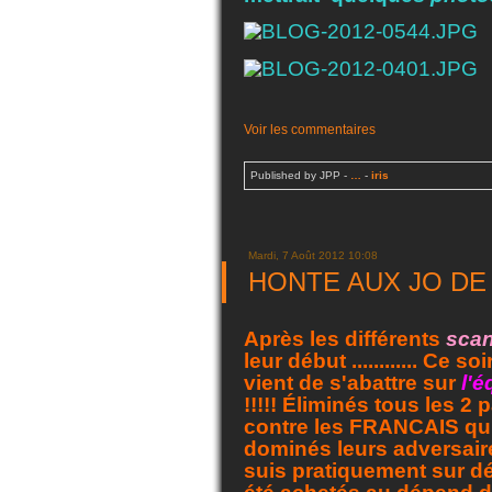
Voir les commentaires
Published by JPP
-
…
-
iris
Mardi, 7 Août 2012 10:08
HONTE AUX JO DE L
Après les différents
scan
leur début ............ Ce 
vient de s'abattre sur
l'
!!!!! Éliminés tous les 2
contre les FRANCAIS qu
dominés leurs adversaire
suis pratiquement sur d