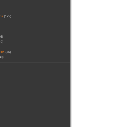
dins
(122)
56)
49)
 iris
(46)
40)