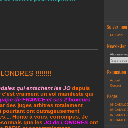
Suivez-moi
Flux RSS
Newsletter
Abonnez-vous
ONDRES !!!!!!!!
Pagination
Accueil
Contact
dales qui entachent les JO
depuis
soir c'est vraiment un vol manifeste qui
Pages
équipe de FRANCE et ses 2 boxeurs
 par des juges arbitres totalement
05-CATALO
i pourtant ont outrageusement
06-CATALOG
07-CATALOG
s.... Honte à vous, corrompus. Je
08-CATALO
ésormais que les
JO de LONDRES
ont