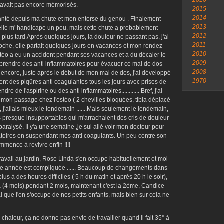
2016
n avait pas encore mémorisés.
2015
2014
 santé depuis ma chute et mon entorse du genou . Finalement
2013
elle m' handicape un peu, mais cette chute a probablement
2012
lus tard.Après quelques jours, la douleur ne passant pas, j'ai
2011
pioche, elle partait quelques jours en vacances et mon rendez
2010
stéo a eu un accident pendant ses vacances et a du décaler le
2009
 prendre des anti inflammatoires pour évacuer ce mal de dos
2008
 encore, juste après le début de mon mal de dos, j'ai développé
1970
nt des piqûres anti coagulantes tous les jours avec prises de
dre de l'aspirine ou des anti inflammatoires............ Bref, j'ai
s mon passage chez l'ostéo ( 2 chevilles bloquées, tibia déplacé
, j'allais mieux le lendemain .......Mais seulement le lendemain,
rs presque insupportables qui m'arrachaient des cris de douleur
r paralysé. Il y'a une semaine ,je sui allé voir mon docteur pour
atoires en suspendant mes anti coagulants. Un peu contre son
ommence à revivre enfin !!!!
ravail au jardin, Rose Linda s'en occupe habituellement et moi
 cette année est compliquée ...... Beaucoup de changements dans
us à des heures difficiles ( 5 h du matin et après 20 h le soir),
élia (4 mois),pendant 2 mois, maintenant c'est la 2ème, Candice
l que l'on s'occupe de nos petits enfants, mais bien sur cela ne
 chaleur, ça ne donne pas envie de travailler quand il fait 35° à