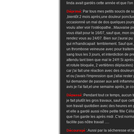
linda avait gardés cette année et que l'o
Déprimé
: Par tous mes petits soucis de
,bientôt 2 mois après,une douleur ponctu
occasionné un mal de dos quelques jours p
voulu aller voir l'ostéopathe...Mauvaise 
vous était pour le 16/07, sauf que, mon o
rendez vous au 24/07. Bien sur j'aurai pu
qui m'handicapait terriblement. Sauf que,
un thrombose veineuse avec pour traiteme
sang tous les 3 jours, et interdiction de pren
attendu tant bien que mal le 24!!! Si aprè
et rotule bloquée, 2 vertèbres déplacées) 
car j'ai fait une réaction avec des douleu
et ou j'avais l'impression que j'allai reste
lui demander de passer aux anti inflamm
avis je l'ai fait,et une semaine après, je c
Dépassé
: Pendant tout ce temps, aucun t
je fait plutôt les gros travaux, sauf que
son travail quotidien avec des heures en pl
et elle a gardé aussi nôtre petite fille C
que l'on garde les après midi .C'est norma
facilite pas nôtre travail .....
Découragé
: Aussi par la sécheresse et la