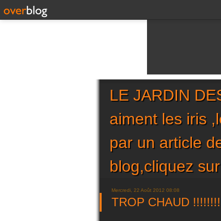
LE JARDIN DES 
aiment les iris 
par un article 
blog,cliquez 
Mercredi, 22 Août 2012 08:08
TROP CHAUD !!!!!!!!