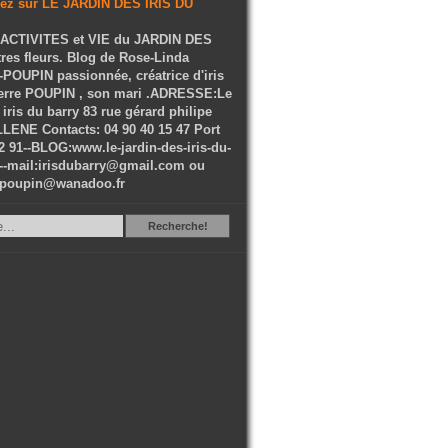
ACTIVITES et VIE du JARDIN DES
tres fleurs. Blog de Rose-Linda
OUPIN passionnée, créatrice d'iris
ierre POUPIN , son mari .ADRESSE:Le
 iris du barry 83 rue gérard philipe
LENE Contacts: 04 90 40 15 47 Port
2 91--BLOG:www.le-jardin-des-iris-du-
--mail:irisdubarry@gmail.com ou
epoupin@wanadoo.fr
Recherche
Recherche!