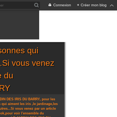
Connexion
+
Créer mon blog
sonnes qui
...Si vous venez
e du
RRY