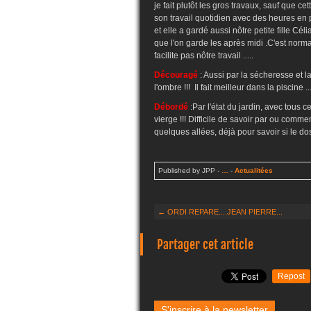
je fait plutôt les gros travaux, sauf que
son travail quotidien avec des heures en pl
et elle a gardé aussi nôtre petite fille C
que l'on garde les après midi .C'est norma
facilite pas nôtre travail .....
Découragé
: Aussi par la sécheresse et la
l'ombre !!! Il fait meilleur dans la piscine ...
Débordé
:Par l'état du jardin, avec tous c
vierge !!! Difficile de savoir par ou commen
quelques allées, déjà pour savoir si le dos 
Published by JPP
-
…
-
Actualitées
← ORDI REPARE....JEAN PIERRE...
Partager cet article
Repost
S'inscrire à la newsletter