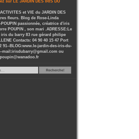
ACTIVITES et VIE du JARDIN DES
tres fleurs. Blog de Rose-Linda
OUPIN passionnée, créatrice d'iris
ierre POUPIN , son mari .ADRESSE:Le
 iris du barry 83 rue gérard philipe
LENE Contacts: 04 90 40 15 47 Port
2 91--BLOG:www.le-jardin-des-iris-du-
--mail:irisdubarry@gmail.com ou
epoupin@wanadoo.fr
Recherche
Recherche!