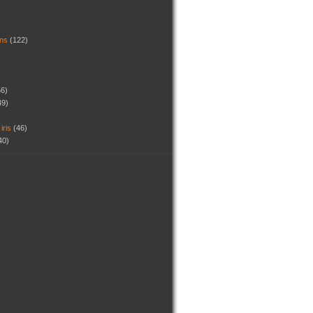
dins
(122)
56)
49)
 iris
(46)
40)