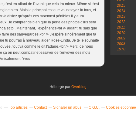
2016
e, c'est en allant de l'avant que cela ira mieux. Même si c'est
2015
'iamgine bien. Mais le principal est que vous soyez là tous, et
2014
 /> disiez qu'après ces moemnst pénibles il y aura
2013
2012
ux. Je comprends bien que la perte des photos d'iris sera
2011
a et toi. Maintenant, l'expérience<br /> aidant, tu sais que
2010
e faire des sauvegardes.<br /> J'espère sincèrement que ta
2009
 que tu pourras à nouveau aider Rose-Linda. Je te le souhaite
2008
rouvée, tout va comme le dit l'adage.<br /> Merci de nous
1970
me ça on peut compatir et essayer de t'envoyer des mots
 Amicalement. Yves
Hébergé par
Overblog
og
Top articles
Contact
Signaler un abus
C.G.U.
Cookies et donné