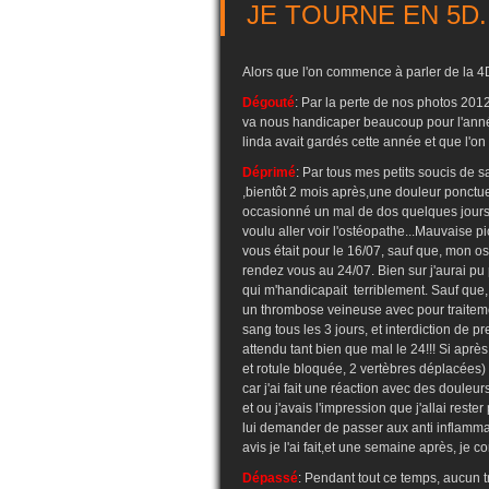
JE TOURNE EN 5D..
Alors que l'on commence à parler de la 4D
Dégouté
: Par la perte de nos photos 2012,
va nous handicaper beaucoup pour l'année 
linda avait gardés cette année et que l'o
Déprimé
: Par tous mes petits soucis de
,bientôt 2 mois après,une douleur ponctu
occasionné un mal de dos quelques jours p
voulu aller voir l'ostéopathe...Mauvaise 
vous était pour le 16/07, sauf que, mon o
rendez vous au 24/07. Bien sur j'aurai pu
qui m'handicapait terriblement. Sauf que,
un thrombose veineuse avec pour traiteme
sang tous les 3 jours, et interdiction de pren
attendu tant bien que mal le 24!!! Si aprè
et rotule bloquée, 2 vertèbres déplacées) 
car j'ai fait une réaction avec des douleu
et ou j'avais l'impression que j'allai reste
lui demander de passer aux anti inflamm
avis je l'ai fait,et une semaine après, je c
Dépassé
: Pendant tout ce temps, aucun t