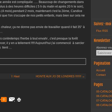
 cette année est compliquée ...... Beaucoup de changements dans
us à des heures difficiles ( 5 h du matin et après 20 h le soir),
élia (4 mois),pendant 2 mois, maintenant c'est la 2ème, Candice
l que l'on s'occupe de nos petits enfants, mais bien sur cela ne
Suivez-moi
 chaleur, ça ne donne pas envie de travailler quand il fait 35° à
Flux RSS
...
es contretemps l'herbe à tout envahi , c'est presque la forêt
Newsletter
cer, il y en a tellement !!!!! Aujourd'hui j'ai commencé à sarcler
tient ....
Abonnez-vous
Pagination
Accueil
Contact
⇧ Haut
HONTE AUX JO DE LONDRES !!!!!!!! →
Pages
05-CATALO
06-CATALOG
0
07-CATALOG
08-CATALO