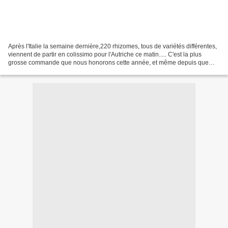
Après l'Italie la semaine dernière,220 rhizomes, tous de variétés différentes,
viennent de partir en colissimo pour l'Autriche ce matin..... C'est la plus
grosse commande que nous honorons cette année, et même depuis que
Rose linda commercialise ses iris...