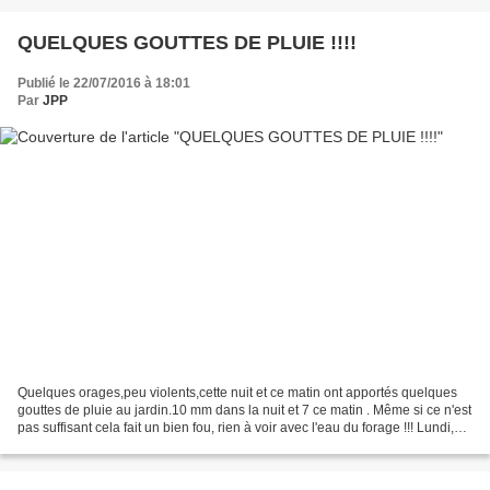
QUELQUES GOUTTES DE PLUIE !!!!
Publié le 22/07/2016 à 18:01
Par
JPP
Quelques orages,peu violents,cette nuit et ce matin ont apportés quelques
gouttes de pluie au jardin.10 mm dans la nuit et 7 ce matin . Même si ce n'est
pas suffisant cela fait un bien fou, rien à voir avec l'eau du forage !!! Lundi,
nous allons recommencer...