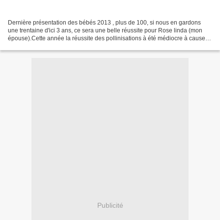
Dernière présentation des bébés 2013 , plus de 100, si nous en gardons
une trentaine d'ici 3 ans, ce sera une belle réussite pour Rose linda (mon
épouse).Cette année la réussite des pollinisations à été médiocre à cause
de la pluie...Malgré cela Rose...
Publicité