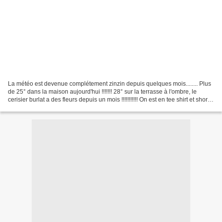
La météo est devenue complétement zinzin depuis quelques mois........ Plus
de 25° dans la maison aujourd'hui !!!!!!! 28° sur la terrasse à l'ombre, le
cerisier burlat a des fleurs depuis un mois !!!!!!!!!!! On est en tee shirt et short
et on crève de...