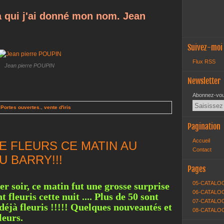
s à qui j'ai donné mon nom. Jean
Suivez-moi
Flux RSS
Jean pierre POUPIN
Newsletter
Abonnez-vous
,
Portes ouvertes.
,
vente d'iris
Pagination
Accueil
E FLEURS CE MATIN AU
Contact
U BARRY!!!
Pages
05-CATALO
r soir, ce matin fut une grosse surprise
06-CATALOG
t fleuris cette nuit .... Plus de 50 sont
07-CATALOG
déjà fleuris !!!!! Quelques nouveautés et
08-CATALO
leurs.