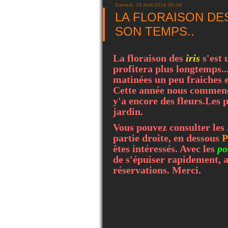
Samedi, 16 Avril 2016 05:04
LA FLORAISON DES
SON TEMPS..
La floraison des
iris
s'est
profitera plus longtemps..
matinées un peu fraiches e
Cette année nous commen
y'a encore des fleurs.Les p
jardin.
Vous pouvez consulter les
partie droite, en dessous
P
êtes intéressés. Avec les
po
de s'épuiser rapidement, a
réservations. Merci.