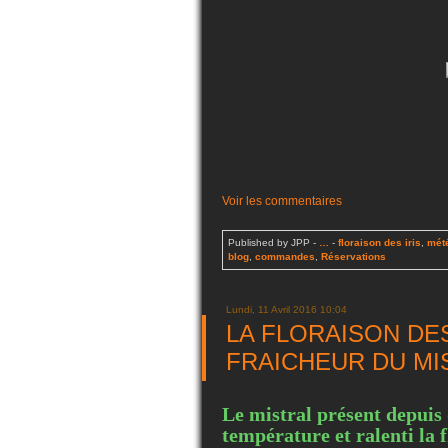
Voir les commentaires
Published by JPP
-
…
-
floraison des iris
,
mét
blog
,
commandes
,
Réservations
Lundi, 11 Avril 2016 10:04
LA FLORAISON DES
FRAICHEUR DU MI
Le mistral présent depuis 
température et ralenti la f