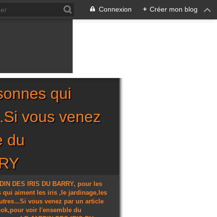
Connexion
+
Créer mon blog
sonnes qui
...Si vous venez
e du
RRY