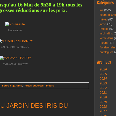
Catégories
usqu'au 16 Mai de 9h30 à 19h tous les
rosses réductions sur les prix.
iris
(272)
fleurs et jar
météo
(80)
jardin
(79)
Photos
(69)
Nouveauté.
jardin d'iris
(
vente d'iris
(
Fleurs
(47)
MATADOR du BARRY
floraison des
catalogues
(
Archives
MAGMA du BARRY
2026
2025
2024
2023
s
,
fleurs et jardins
,
Portes ouvertes.
,
Fleurs
2022
2021
2020
2019
AU JARDIN DES IRIS DU
2018
2017