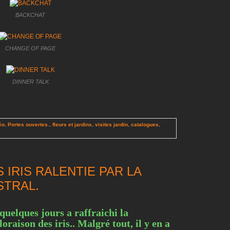
BACKCHAT
CHANGE OF PAGE
DINNER TALK
éo
,
Portes ouvertes.
,
fleurs et jardins
,
visites jardin
,
catalogues
,
 IRIS RALENTIE PAR LA
STRAL.
quelques jours a raffraichi la
loraison des iris.. Malgré tout, il y en a