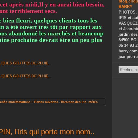
cet après midi,Il y en aurai bien besoin,
sont terriblement secs.
PHOTOS, 
IRIS et au
bien fleuri, quelques clients tous les
VASQUEZ-P
in a été ouvert très tôt par rapport aux
et Jean-p
vons abandonné les marchés et beaucoup
jardin des
maine prochaine devrait être un peu plus
84500 BOL
06 14 93 3
barry.com
jeanpierr
chés manifestations -
,
Portes ouvertes.
,
floraison des iris
,
météo
 l'iris qui porte mon nom..