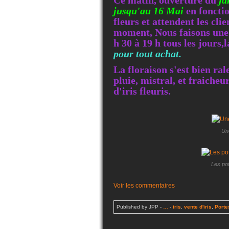
Ce matin, ouverture du
ja
jusqu'au 16 Mai
en fonctio
fleurs et attendent les cli
moment, Nous faisons un
h 30 à 19 h tous les jours,l
pour tout achat.
La floraison s'est bien ra
pluie, mistral, et fraicheu
d'iris fleuris.
Une
Les pot
Voir les commentaires
Published by JPP
-
…
-
iris
,
vente d'iris
,
Porte