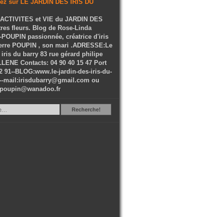
ACTIVITES et VIE du JARDIN DES
tres fleurs. Blog de Rose-Linda
OUPIN passionnée, créatrice d'iris
ierre POUPIN , son mari .ADRESSE:Le
 iris du barry 83 rue gérard philipe
LENE Contacts: 04 90 40 15 47 Port
2 91--BLOG:www.le-jardin-des-iris-du-
--mail:irisdubarry@gmail.com ou
epoupin@wanadoo.fr
Recherche
Recherche!