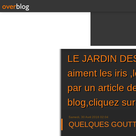
LE JARDIN DES 
aiment les iris 
par un article 
blog,cliquez 
Samedi, 30 Avril 2016 02:04
QUELQUES GOUTTE