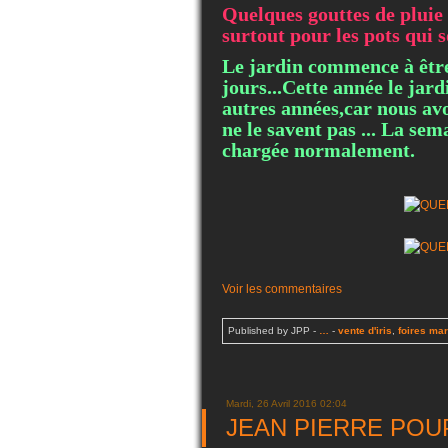
Quelques gouttes de pluie 
surtout pour les pots qui 
Le jardin commence à être 
jours...Cette année le jard
autres années,car nous a
ne le savent pas ... La se
chargée normalement.
Voir les commentaires
Published by JPP
-
…
-
vente d'iris
,
foires mar
Mardi, 26 Avril 2016 02:04
JEAN PIERRE POUPIN,