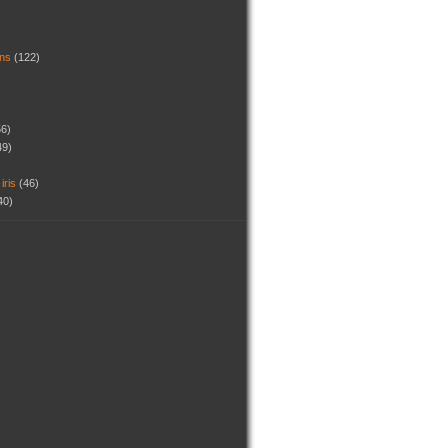
dins
(122)
56)
49)
 iris
(46)
40)