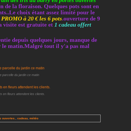
rdin des iris du barry en portes ouvertes
n de la floraison. Quelques pots sont en
ents..Le choix étant assez limité pour le
e
PROMO à 20 € les 6 pots
.ouverture de 9
a visite est gratuite et
1 cadeau offert
lentie depuis quelques jours, manque de
r le matin.Malgré tout il y'a pas mal
 parcelle du jardin ce matin
s en fleurs attendent les clients.
s ouvertes.
,
cadeau
,
météo