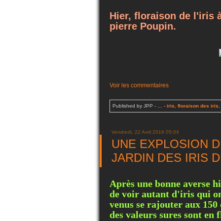
Hier, floraison de l'iri
pierre Poupin.
Voir les commentaires
Published by JPP
-
…
-
iris
,
floraison des iris
Vendredi, 22 Avril 2016 05:04
UNE EXPLOSION D
JARDIN DES IRIS D
Après une bonne averse hie
de voir autant d'iris qui on
venus se rajouter aux 150 
des valeurs sures sont en f