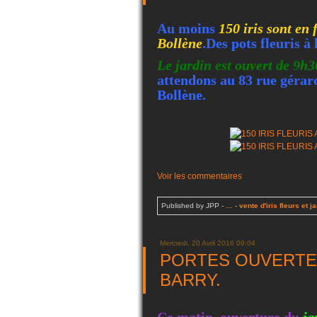
Au moins
150 iris sont en 
Bollène
.Des pots fleuris à 
Le jardin est ouvert de 9h3
attendons au 83 rue gérard
Bollène.
Voir les commentaires
Published by JPP
-
…
-
vente d'iris fleurs et j
Mercredi, 20 Avril 2016 09:04
PORTES OUVERTES
BARRY.