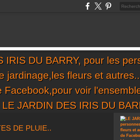
IRIS DU BARRY, pour les per
,le jardinage,les fleurs et autres
de Facebook,pour voir l'ensembl
sur LE JARDIN DES IRIS DU BA
S DE PLUIE..