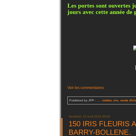
Les portes sont ouvertes j
jours avec cette année de g
Voir les commentaires
Published by JPP
-
…
-
météo
,
iris
,
vente d'iri
Vendredi, 22 Avril 2016 05:04
150 IRIS FLEURIS 
BARRY-BOLLENE.