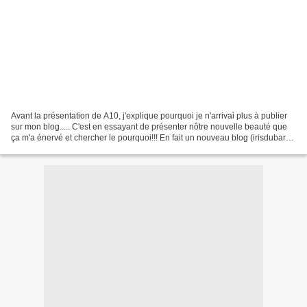
Avant la présentation de A10, j'explique pourquoi je n'arrivai plus à publier
sur mon blog..... C'est en essayant de présenter nôtre nouvelle beauté que
ça m'a énervé et chercher le pourquoi!!! En fait un nouveau blog (irisdubarry)
est apparu sur overblog...