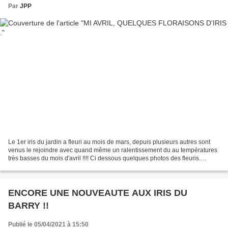
Par
JPP
Le 1er iris du jardin a fleuri au mois de mars, depuis plusieurs autres sont
venus le rejoindre avec quand même un ralentissement du au températures
très basses du mois d'avril !!!! Ci dessous quelques photos des fleuris.
Encore cette année, il n"y aura...
ENCORE UNE NOUVEAUTE AUX IRIS DU
BARRY !!
Publié le 05/04/2021 à 15:50