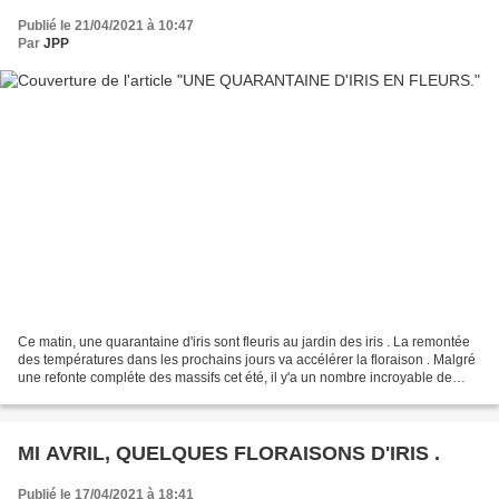
Publié le 21/04/2021 à 10:47
Par
JPP
Ce matin, une quarantaine d'iris sont fleuris au jardin des iris . La remontée
des températures dans les prochains jours va accélérer la floraison . Malgré
une refonte compléte des massifs cet été, il y'a un nombre incroyable de
tiges florales et beaucoup...
MI AVRIL, QUELQUES FLORAISONS D'IRIS .
Publié le 17/04/2021 à 18:41