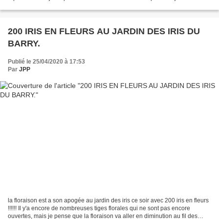
encore bien fleuri, il n'en...
200 IRIS EN FLEURS AU JARDIN DES IRIS DU
BARRY.
Publié le 25/04/2020 à 17:53
Par
JPP
la floraison est a son apogée au jardin des iris ce soir avec 200 iris en fleurs
!!!!!! Il y'a encore de nombreuses tiges florales qui ne sont pas encore
ouvertes, mais je pense que la floraison va aller en diminution au fil des