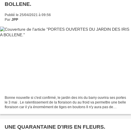
BOLLENE.
Publié le 25/04/2021 à 09:56
Par
JPP
Bonne nouvelle si c'est confirmé, le jardin des iris du barry ouvrira ses portes
le 3 mai . Le ralentissement de la floraison du au froid va permettre une belle
floraison car il y'a énormément de tiges en boutons Il n'y aura pas de
fléchage pour accéder...
UNE QUARANTAINE D'IRIS EN FLEURS.