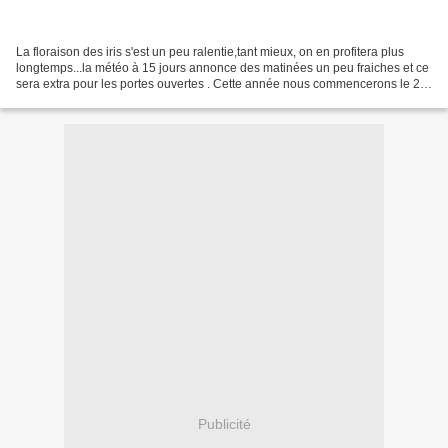
La floraison des iris s'est un peu ralentie,tant mieux, on en profitera plus
longtemps...la météo à 15 jours annonce des matinées un peu fraiches et ce
sera extra pour les portes ouvertes . Cette année nous commencerons le 20
Avril jusqu'au 16 mai s'il...
Publicité