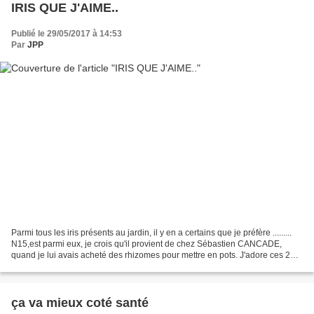
IRIS QUE J'AIME..
Publié le 29/05/2017 à 14:53
Par
JPP
Parmi tous les iris présents au jardin, il y en a certains que je préfère .........
N15,est parmi eux, je crois qu'il provient de chez Sébastien CANCADE,
quand je lui avais acheté des rhizomes pour mettre en pots. J'adore ces 2
couleurs !!!!!! La floraison...
ça va mieux coté santé