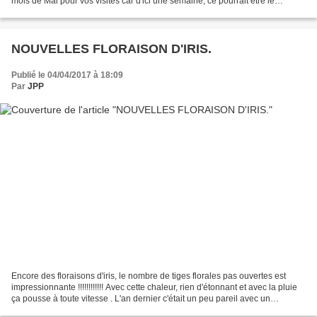
mois de Mai pour vos visites car d'ici une semaine, ce pourrait être le
summum de la floraison. BACKCHAT DUDE MISS...
NOUVELLES FLORAISON D'IRIS.
Publié le 04/04/2017 à 18:09
Par
JPP
Encore des floraisons d'iris, le nombre de tiges florales pas ouvertes est
impressionnante !!!!!!!!!!!! Avec cette chaleur, rien d'étonnant et avec la pluie
ça pousse à toute vitesse . L'an dernier c'était un peu pareil avec un
refroidissement après le...