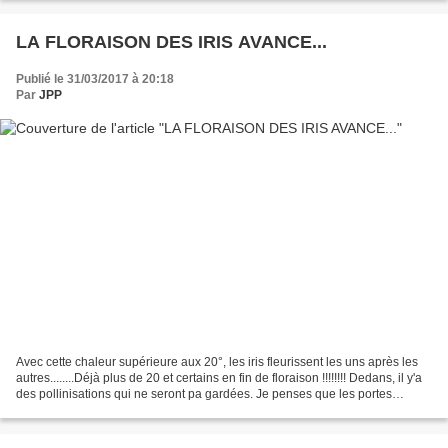
LA FLORAISON DES IRIS AVANCE...
Publié le 31/03/2017 à 20:18
Par
JPP
Avec cette chaleur supérieure aux 20°, les iris fleurissent les uns après les
autres........Déjà plus de 20 et certains en fin de floraison !!!!!!!! Dedans, il y'a
des pollinisations qui ne seront pa gardées. Je penses que les portes
ouvertes seront bien...