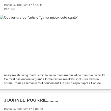
Publié le 18/05/2017 à 16:11
Par
JPP
Analyses de sang mardi, enfin la fin de mon anémie et du manque de fer !!!!
Ce n'est pas encore la grande forme car les résultats sont juste dans la
norme , mais ça remonte tout doucement. Un peu d'espoir après 1 an de
fatigue , j'espère que ça va remonter...
JOURNEE POURRIE.........
Publié le 06/05/2017 à 08:38