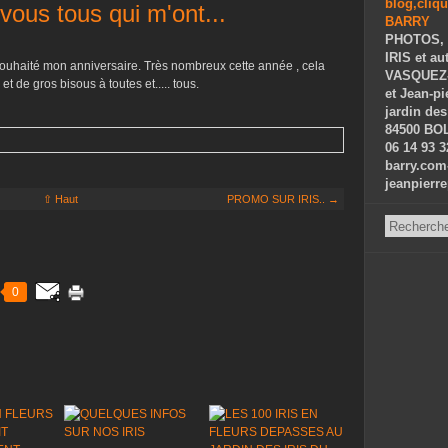
vous tous qui m'ont...
PHOTOS, 
IRIS et au
souhaité mon anniversaire. Très nombreux cette année , cela
VASQUEZ-P
t de gros bisous à toutes et..... tous.
et Jean-p
jardin des
84500 BOL
06 14 93 3
barry.com
jeanpierr
⇧ Haut
PROMO SUR IRIS.. →
0