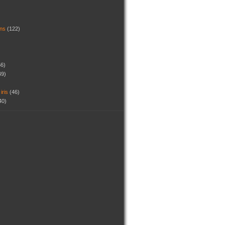
dins
(122)
56)
49)
 iris
(46)
40)