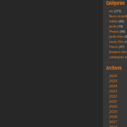
Catégories
iris
(272)
fleurs et jar
météo
(80)
jardin
(79)
Photos
(69)
jardin d'iris
(
vente d'iris
(
Fleurs
(47)
floraison des
catalogues
(
Archives
2026
2025
2024
2023
2022
2021
2020
2019
2018
2017