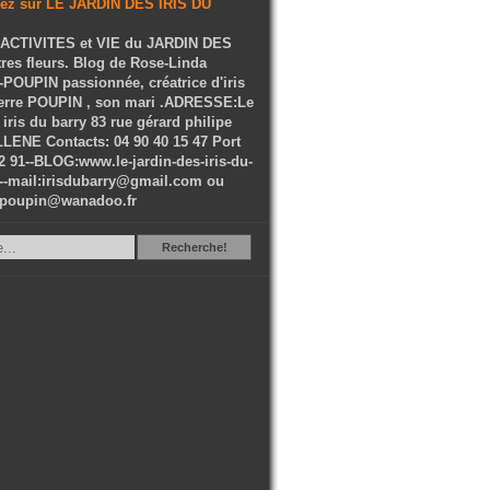
ACTIVITES et VIE du JARDIN DES
tres fleurs. Blog de Rose-Linda
OUPIN passionnée, créatrice d'iris
ierre POUPIN , son mari .ADRESSE:Le
 iris du barry 83 rue gérard philipe
LENE Contacts: 04 90 40 15 47 Port
2 91--BLOG:www.le-jardin-des-iris-du-
--mail:irisdubarry@gmail.com ou
epoupin@wanadoo.fr
Recherche
Recherche!