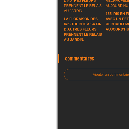
155 IRIS EN 
LA FLORAISON DES
AVEC UN PET
IRIS TOUCHE A SA FIN.
RECHAUFEM
D'AUTRES FLEURS
AUJOURD'HUI
PRENNENT LE RELAIS
AU JARDIN.
commentaires
Ajouter un commentair