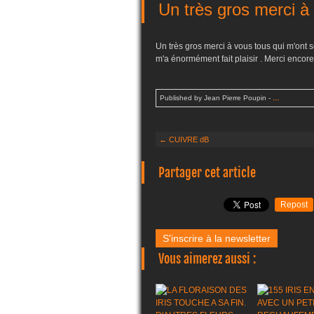
Un très gros merci à 
Un très gros merci à vous tous qui m'ont 
m'a énormément fait plaisir . Merci encore e
Published by Jean Pierre Poupin
-
…
← CUIVRE dB
Partager cet article
Repost
S'inscrire à la newsletter
Vous aimerez aussi :