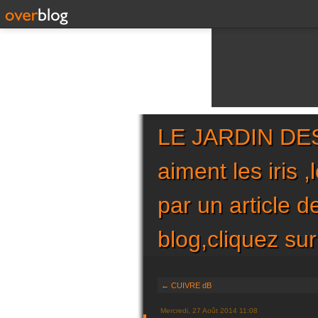
LE JARDIN DES 
aiment les iris 
par un article 
blog,cliquez 
← CUIVRE dB
Mercredi, 27 Août 2014 11:08