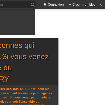
Connexion
+
Créer mon blog
sonnes qui
...Si vous venez
e du
RRY