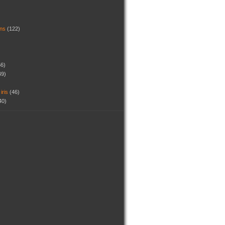
dins
(122)
56)
49)
 iris
(46)
40)