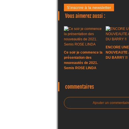
S'inscrire à la newsletter
Vous aimerez aussi :
ENCORE UNE
Ce soir je commence la
NOUVEAUTE A
présentation des
DU BARRY !!
nouveautés de 2021.
Semis ROSE LINDA
commentaires
Ajouter un commentair