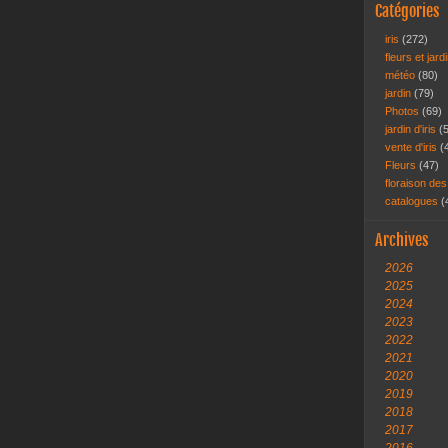
Catégories
iris
(272)
fleurs et jar
météo
(80)
jardin
(79)
Photos
(69)
jardin d'iris
(
vente d'iris
(
Fleurs
(47)
floraison des
catalogues
(
Archives
2026
2025
2024
2023
2022
2021
2020
2019
2018
2017