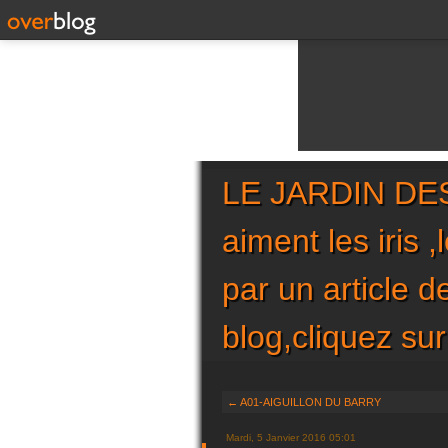
LE JARDIN DES 
aiment les iris 
par un article 
blog,cliquez 
← A01-AIGUILLON DU BARRY
Mardi, 5 Janvier 2016 05:01