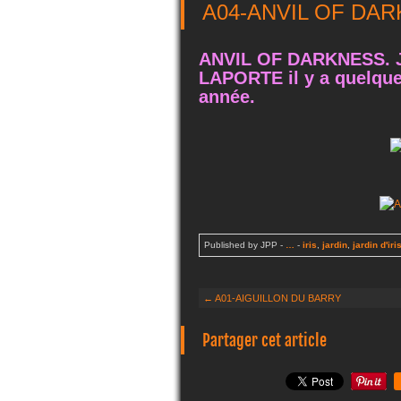
A04-ANVIL OF DA
ANVIL OF DARKNESS. Jo
LAPORTE il y a quelque
année.
Published by JPP
-
…
-
iris
,
jardin
,
jardin d'iri
← A01-AIGUILLON DU BARRY
Partager cet article