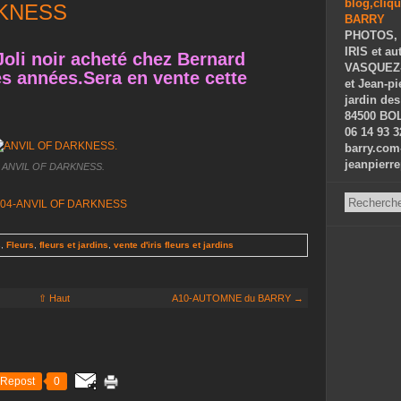
RKNESS
PHOTOS, 
IRIS et au
li noir acheté chez Bernard
VASQUEZ-P
s années.Sera en vente cette
et Jean-p
jardin des
84500 BOL
06 14 93 3
barry.com
jeanpierr
ANVIL OF DARKNESS.
s
,
Fleurs
,
fleurs et jardins
,
vente d'iris fleurs et jardins
⇧ Haut
A10-AUTOMNE du BARRY →
Repost
0