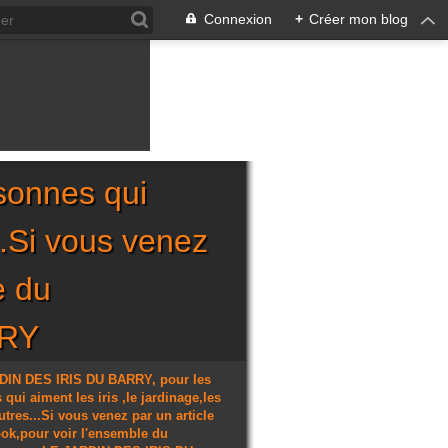
Connexion
+
Créer mon blog
sonnes qui
...Si vous venez
e du
RRY