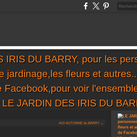
IRIS DU BARRY, pour les per
,le jardinage,les fleurs et autres
de Facebook,pour voir l'ensembl
sur LE JARDIN DES IRIS DU BA
A10-AUTOMNE du BARRY →