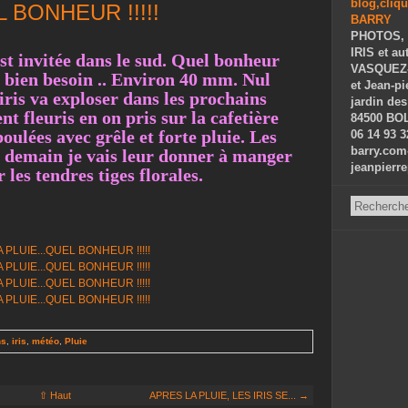
L BONHEUR !!!!!
PHOTOS, 
IRIS et au
est invitée dans le sud. Quel bonheur
VASQUEZ-P
t bien besoin .. Environ 40 mm. Nul
et Jean-p
 iris va exploser dans les prochains
jardin des
nt fleuris en on pris sur la cafetière
84500 BOL
boulées avec grêle et forte pluie. Les
06 14 93 3
barry.com
t demain je vais leur donner à manger
jeanpierr
 les tendres tiges florales.
ns
,
iris
,
météo
,
Pluie
⇧ Haut
APRES LA PLUIE, LES IRIS SE... →