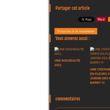
Partager cet article
S'inscrire à la newsletter
Vous aimerez aussi :
UNE NOUVEAUTE
2021.
UNE CENTAIN
EN FLEURS 
JARDIN DES I
BARRY !!!
commentaires