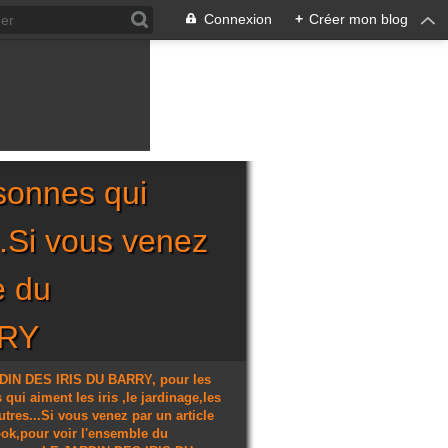
Connexion
+
Créer mon blog
sonnes qui
...Si vous venez
e du
RRY