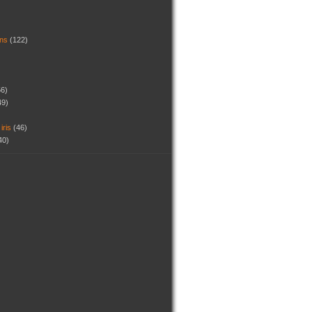
dins
(122)
56)
49)
 iris
(46)
40)