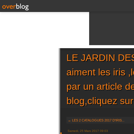
LE JARDIN DES 
aiment les iris 
par un article 
blog,cliquez 
← LES 2 CATALOGUES 2017 D'IRIS...
Samedi, 25 Mars 2017 09:03