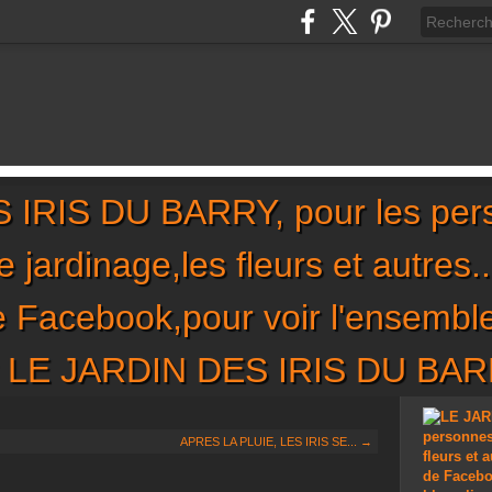
IRIS DU BARRY, pour les per
,le jardinage,les fleurs et autres
de Facebook,pour voir l'ensembl
sur LE JARDIN DES IRIS DU BA
APRES LA PLUIE, LES IRIS SE... →