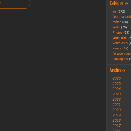
Catégories
e
iris
(272)
fleurs et jar
météo
(80)
jardin
(79)
Photos
(69)
jardin d'iris
(
vente d'iris
(
Fleurs
(47)
floraison des
catalogues
(
Archives
2026
2025
2024
2023
2022
2021
2020
2019
2018
2017