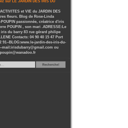
ACTIVITES et VIE du JARDIN DES
tres fleurs. Blog de Rose-Linda
OUPIN passionnée, créatrice d'iris
ierre POUPIN , son mari .ADRESSE:Le
 iris du barry 83 rue gérard philipe
LENE Contacts: 04 90 40 15 47 Port
2 91--BLOG:www.le-jardin-des-iris-du-
--mail:irisdubarry@gmail.com ou
epoupin@wanadoo.fr
Recherche
Recherche!