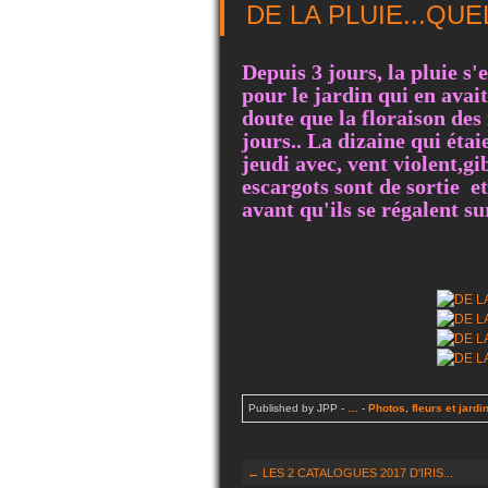
DE LA PLUIE...QUE
Depuis 3 jours, la pluie s'
pour le jardin qui en avai
doute que la floraison des
jours.. La dizaine qui étaie
jeudi avec, vent violent,gi
escargots sont de sortie e
avant qu'ils se régalent sur
Published by JPP
-
…
-
Photos
,
fleurs et jardi
← LES 2 CATALOGUES 2017 D'IRIS...