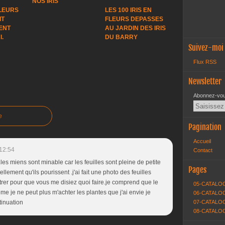
NOS IRIS
FLEURS
LES 100 IRIS EN
IT
FLEURS DEPASSES
ENT
AU JARDIN DES IRIS
.
DU BARRY
Suivez-moi
Flux RSS
Newsletter
Abonnez-vous
e
Pagination
Accueil
12:54
Contact
is.les miens sont minable car les feuilles sont pleine de petite
Pages
tellement qu'ils pourissent .j'ai fait une photo des feuilles
ntrer pour que vous me disiez quoi faire.je comprend que le
05-CATALO
e je ne peut plus m'achter les plantes que j'ai envie je
06-CATALOG
inuation
07-CATALOG
08-CATALO