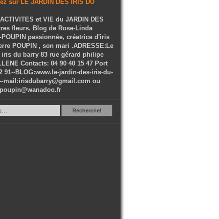
ACTIVITES et VIE du JARDIN DES
tres fleurs. Blog de Rose-Linda
OUPIN passionnée, créatrice d'iris
ierre POUPIN , son mari .ADRESSE:Le
 iris du barry 83 rue gérard philipe
LENE Contacts: 04 90 40 15 47 Port
2 91--BLOG:www.le-jardin-des-iris-du-
--mail:irisdubarry@gmail.com ou
epoupin@wanadoo.fr
Recherche
Recherche!