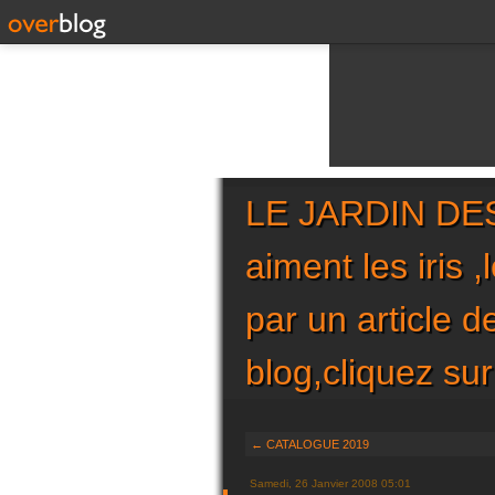
LE JARDIN DES 
aiment les iris 
par un article 
blog,cliquez 
← CATALOGUE 2019
Samedi, 26 Janvier 2008 05:01