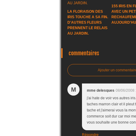
155 IRIS EN 
LA FLORAISON DES
AVEC UN PET
IRIS TOUCHE A SA FIN.
RECHAUFEM
D'AUTRES FLEURS
AUJOURD'HUI
PRENNENT LE RELAIS
AU JARDIN.
commentaires
Ajouter un commentair
M
mme delesques
08/06/2008 
j'ai hate de voir vos autres ir
taches marron clair et il pleut 
tache et j'aimerai vous la mo
commerce soit dur car moi mem
vous souhaite une bonne cont
Répondre