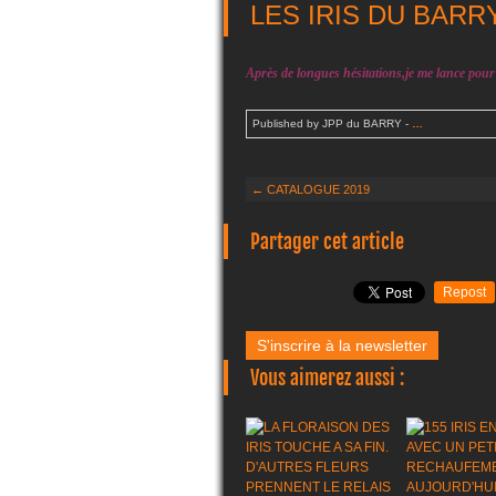
LES IRIS DU BARR
Après de longues hésitations,je me lance pour 
Published by JPP du BARRY
-
…
← CATALOGUE 2019
Partager cet article
Repost
S'inscrire à la newsletter
Vous aimerez aussi :