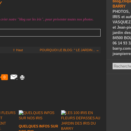
Y
PHOTOS, 
IRIS et au
créer notre "blog sur les iris", pour présenter toutes nos photos.
VASQUEZ-P
et Jean-p
jardin des
84500 BOL
06 14 93 3
barry.com
⇧ Haut
POURQUOI LE BLOG: " LE JARDIN... →
jeanpierr
0
QUELQUES INFOS SUR