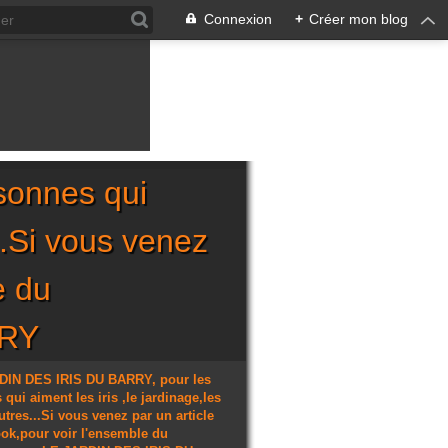
Connexion
+
Créer mon blog
sonnes qui
...Si vous venez
e du
RRY