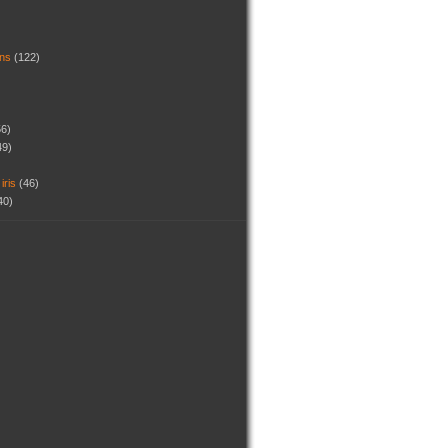
dins
(122)
56)
49)
 iris
(46)
40)