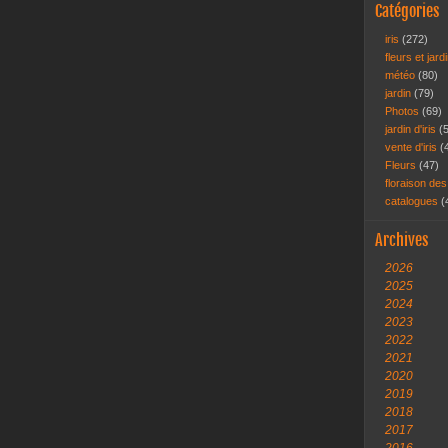
Catégories
iris
(272)
fleurs et jar
météo
(80)
jardin
(79)
Photos
(69)
jardin d'iris
(
vente d'iris
(
Fleurs
(47)
floraison des
catalogues
(
Archives
2026
2025
2024
2023
2022
2021
2020
2019
2018
2017