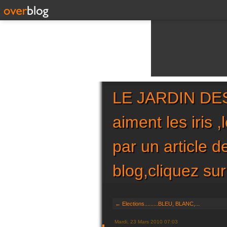
LE JARDIN DES 
aiment les iris 
par un article 
blog,cliquez 
← Elections.........BLEU, BLANC,...
Mardi, 23 Mars 2010 07:03