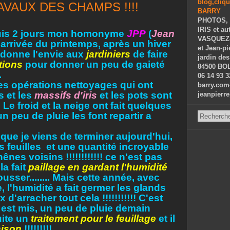
VAUX DES CHAMPS !!!!
PHOTOS, 
IRIS et au
uis 2 jours mon homonyme
JPP
(
Jean
VASQUEZ-P
l'arrivée du printemps, après un hiver
et Jean-p
 donne l'envie aux
jardiniers
de faire
jardin des
tions
pour donner un peu de gaieté
84500 BOL
.
06 14 93 3
les opérations nettoyages qui ont
barry.com
s et les
massifs d'iris
et les pots sont
jeanpierr
 Le froid et la neige ont fait quelques
un peu de pluie les font repartir a
que je viens de terminer aujourd'hui,
s feuilles et une quantité incroyable
es voisins !!!!!!!!!!!! ce n'est pas
la fait
paillage en gardant l'humidité
sser........ Mais cette année, avec
e, l'humidité a fait germer les glands
 d'arracher tout cela !!!!!!!!!!! C'est
is est mis, un peu de pluie demain
uite un
traitement pour le feuillage
et il
aison
!!!!!!!!!