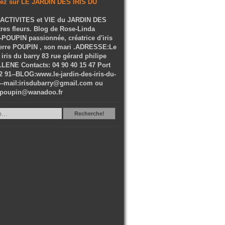
ACTIVITES et VIE du JARDIN DES
tres fleurs. Blog de Rose-Linda
OUPIN passionnée, créatrice d'iris
ierre POUPIN , son mari .ADRESSE:Le
 iris du barry 83 rue gérard philipe
LENE Contacts: 04 90 40 15 47 Port
2 91--BLOG:www.le-jardin-des-iris-du-
--mail:irisdubarry@gmail.com ou
epoupin@wanadoo.fr
Recherche
Recherche!