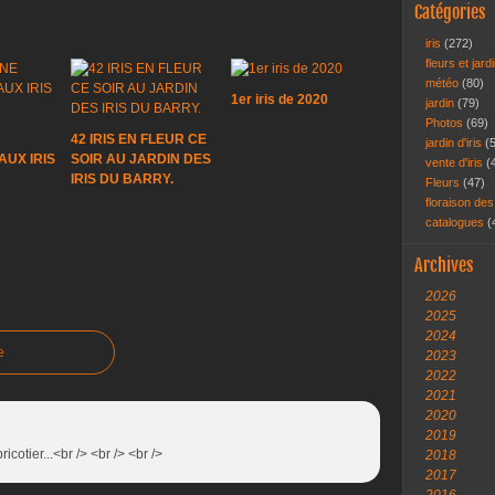
Catégories
iris
(272)
fleurs et jar
météo
(80)
1er iris de 2020
jardin
(79)
Photos
(69)
42 IRIS EN FLEUR CE
jardin d'iris
(
UX IRIS
SOIR AU JARDIN DES
vente d'iris
(
IRIS DU BARRY.
Fleurs
(47)
floraison des
catalogues
(
Archives
2026
2025
2024
e
2023
2022
2021
2020
2019
bricotier...<br /> <br /> <br />
2018
2017