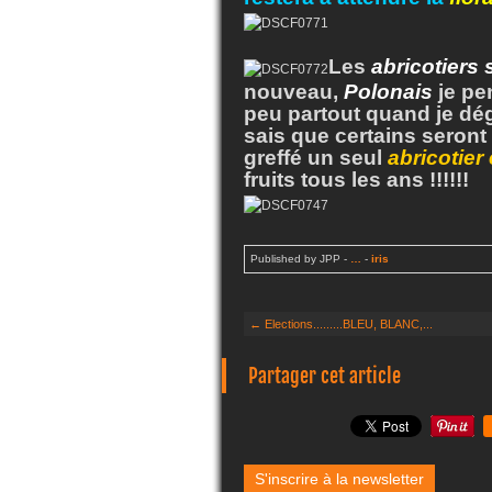
Les
abricotiers 
nouveau,
Polonais
je pe
peu partout quand je dé
sais que certains seront tr
greffé un seul
abricotier
fruits tous les ans !!!!!!
Published by JPP
-
…
-
iris
← Elections.........BLEU, BLANC,...
Partager cet article
S'inscrire à la newsletter