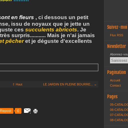
sont en fleurs
, ci dessous un petit
nse, issu de noyaux que je jette un
Suivez-moi
guste ces
succulents abricots
. Je
ès surpris........... Mais je n'ai jamais
Flux RSS
 et pêcher
et je déguste d'excellents
Newsletter
Abonnez-vous
Pagination
Accueil
⇧ Haut
LE JARDIN EN PLEINE BOURRE... →
Contact
Pages
05-CATALO
06-CATALOG
Repost
0
07-CATALOG
08-CATALO