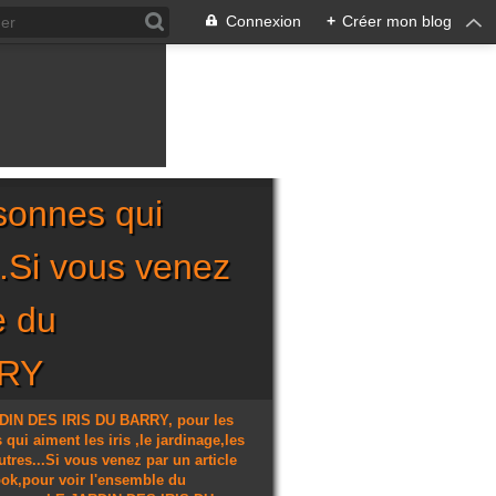
Connexion
+
Créer mon blog
sonnes qui
...Si vous venez
e du
RRY