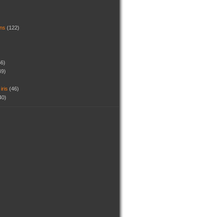
dins
(122)
56)
49)
 iris
(46)
40)