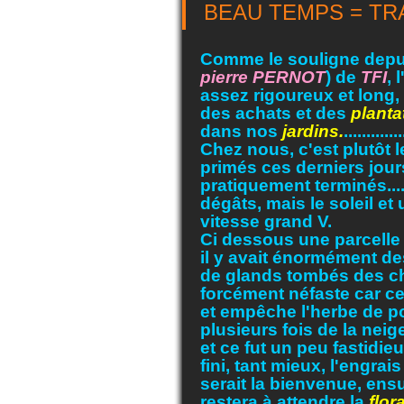
BEAU TEMPS = TRA
Comme le souligne dep
pierre
PERNOT
) de
TFI
, 
assez rigoureux et long,
des achats et des
planta
dans nos
jardins.
.............
Chez nous, c'est plutôt 
primés ces derniers jour
pratiquement terminés....
dégâts, mais le soleil et 
vitesse grand V.
Ci dessous une parcelle 
il y avait énormément de
de glands tombés des chên
forcément néfaste car ce
et empêche l'herbe de pou
plusieurs fois de la neig
et ce fut un peu fastidieux
fini, tant mieux, l'engra
serait la bienvenue, ens
restera à attendre la
flor