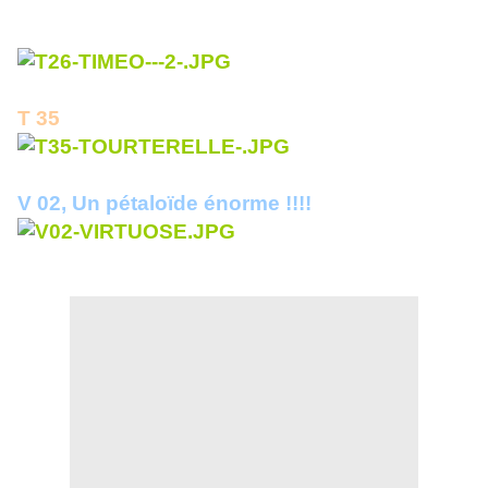
T26
T 35
V 02, Un pétaloïde énorme !!!!