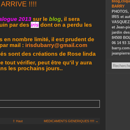
ARRIVE !!!!
PHOTOS, 
IRIS et au
alogue 2013
sur le
blog
, il sera
VASQUEZ-P
Juin par des
iris
dont on a perdu les
et Jean-p
jardin des
84500 BOL
s en nombre limité, il est prudent de
06 14 93 3
par mail :
irisdubarry@gmail.com
barry.com
sés sont des créations de Rose linda
jeanpierr
 tout vérifier, peut être qu'il y aura
ns les prochains jours..
⇧ Haut
MEDICAMENTS GENERIQUES !!!!! →