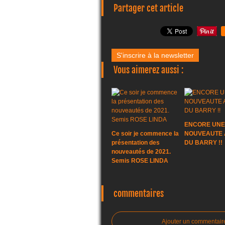
Partager cet article
S'inscrire à la newsletter
Vous aimerez aussi :
ENCORE UNE
Ce soir je commence la
NOUVEAUTE A
présentation des
DU BARRY !!
nouveautés de 2021.
Semis ROSE LINDA
commentaires
Ajouter un commentair