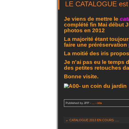
LE CATALOGUE est 
Je viens de mettre le
cat
complété fin Mai début 
photos en 2012
La majorité étant toujour
faire une préréservation 
La moitié des iris propo
Je n'ai pas eu le temps de
des petites retouches da
Bonne visite.
Published by JPP
-
…
-
iris
← CATALOGUE 2013 EN COURS .....