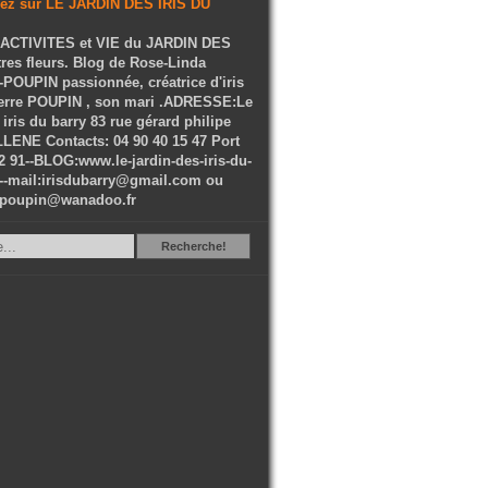
ACTIVITES et VIE du JARDIN DES
tres fleurs. Blog de Rose-Linda
OUPIN passionnée, créatrice d'iris
ierre POUPIN , son mari .ADRESSE:Le
 iris du barry 83 rue gérard philipe
LENE Contacts: 04 90 40 15 47 Port
2 91--BLOG:www.le-jardin-des-iris-du-
--mail:irisdubarry@gmail.com ou
epoupin@wanadoo.fr
Recherche
Recherche!