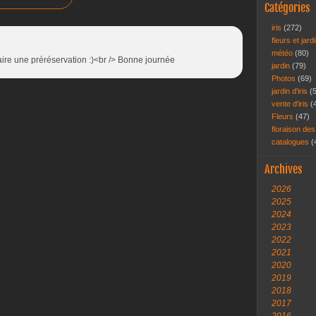
Catégories
iris
(272)
fleurs et jar
météo
(80)
 faire une préréservation :)<br /> Bonne journée
jardin
(79)
Photos
(69)
jardin d'iris
(
vente d'iris
(
Fleurs
(47)
floraison des
catalogues
(
Archives
2026
2025
2024
2023
2022
2021
2020
2019
2018
2017