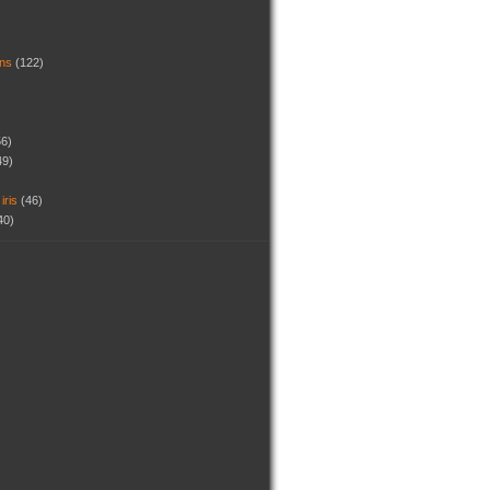
dins
(122)
56)
49)
 iris
(46)
40)