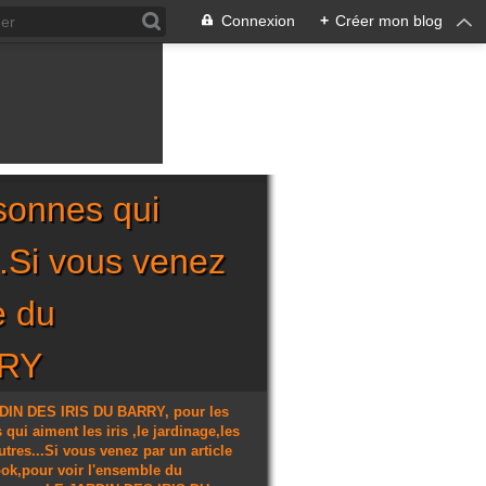
Connexion
+
Créer mon blog
sonnes qui
...Si vous venez
e du
RRY