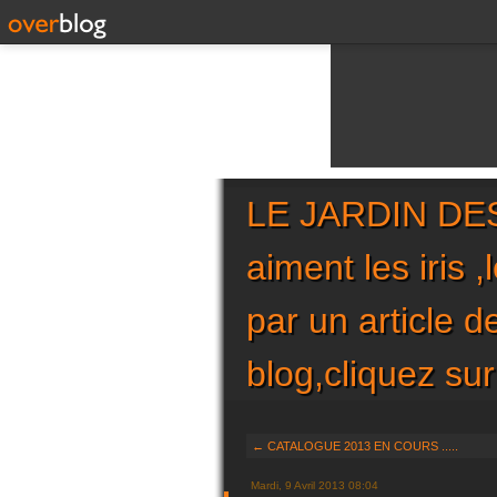
LE JARDIN DES 
aiment les iris 
par un article 
blog,cliquez 
← CATALOGUE 2013 EN COURS .....
Mardi, 9 Avril 2013 08:04