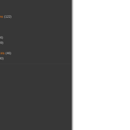
dins
(122)
56)
49)
 iris
(46)
40)