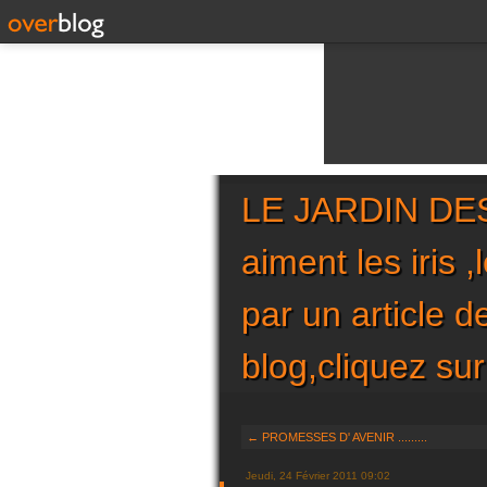
LE JARDIN DES 
aiment les iris 
par un article 
blog,cliquez 
← PROMESSES D' AVENIR .........
Jeudi, 24 Février 2011 09:02