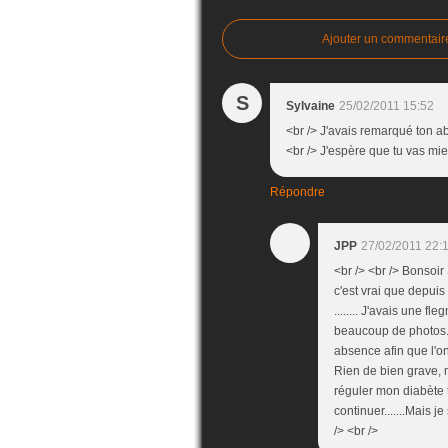
Ajouter un commentair
S
Sylvaine
25/02/2011 15:52
<br /> J'avais remarqué ton ab
<br /> J'espère que tu vas mie
Répondre
JPP
27/02/2011 22:
<br /> <br /> Bonsoir
c'est vrai que depuis
........ J'avais une f
beaucoup de photos..
absence afin que l'on
Rien de bien grave, m
réguler mon diabète ty
continuer.......Mais j
/> <br />