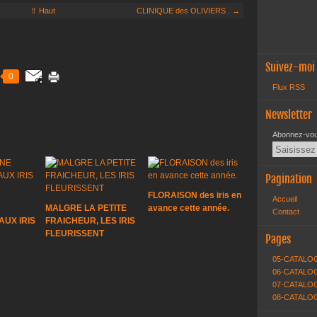
⇧ Haut
CLINIQUE des OLIVIERS . →
Suivez-moi
0
Flux RSS
Newsletter
Abonnez-vous
Pagination
FLORAISON des iris en
Accueil
MALGRE LA PETITE
avance cette année.
Contact
UX IRIS
FRAICHEUR, LES IRIS
FLEURISSENT
Pages
05-CATALO
06-CATALOG
07-CATALOG
08-CATALO