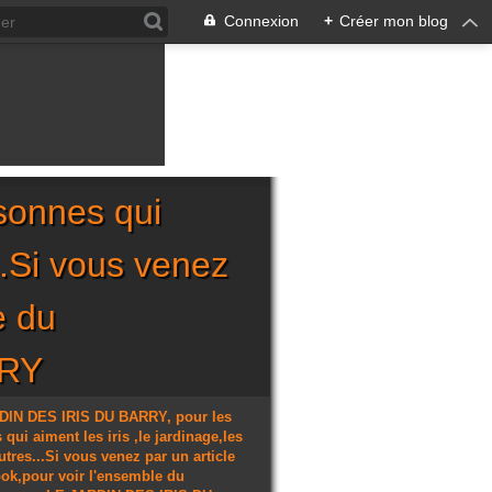
Connexion
+
Créer mon blog
sonnes qui
...Si vous venez
e du
RRY