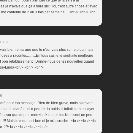
re par jour pour continuer ce que je faisais à la
bas je n'avais que ça à faire !!!!!!!! Ici, c'est autre chose et avec
je me contente de 2 ou 3 fois par semaine ....<br /> <br /> <br
 07:28
avais bien remarqué que tu n'écrivais plus sur le blog, mais
hoses à raconter...........En tous cas je te souhaite meilleure
 et bon rétablissement ! Donne-nous de tes nouvelles quand
ose-Linda<br /> <br /> <br />
46
André pour ton message. Rien de bien grave, mais n'arrivant
 maudit diabète, ni à perdre du poids, il fallait bien essayer
'est sur que depuis mon<br /> retour, les kilos sont un peu
re !!!! Mais le moral est bon et je m'accroche ..<br /> <br /> <br
le. JP<br /> <br /> <br /> <br />