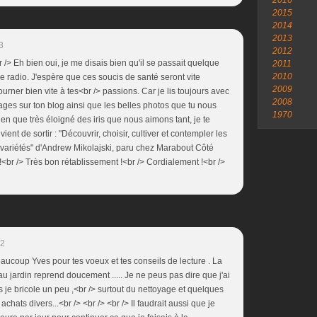
2016
2015
2014
2013
3
2012
 /> Eh bien oui, je me disais bien qu'il se passait quelque
2011
2010
ce radio. J'espère que ces soucis de santé seront vite
2009
urner bien vite à tes<br /> passions. Car je lis toujours avec
2008
ges sur ton blog ainsi que les belles photos que tu nous
1970
bien que très éloigné des iris que nous aimons tant, je te
vient de sortir : "Découvrir, choisir, cultiver et contempler les
 variétés" d'Andrew Mikolajski, paru chez Marabout Côté
!<br /> Très bon rétablissement !<br /> Cordialement !<br />
32
eaucoup Yves pour tes voeux et tes conseils de lecture . La
 au jardin reprend doucement ..... Je ne peus pas dire que j'ai
 je bricole un peu ,<br /> surtout du nettoyage et quelques
chats divers...<br /> <br /> <br /> Il faudrait aussi que je