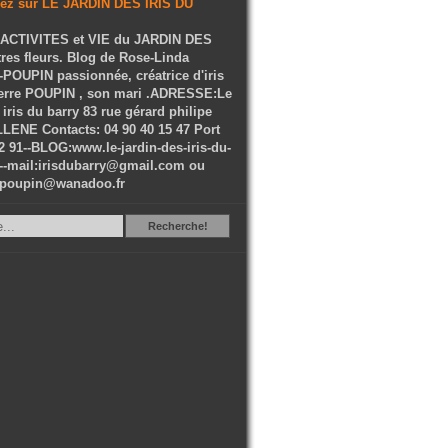
ACTIVITES et VIE du JARDIN DES
tres fleurs. Blog de Rose-Linda
OUPIN passionnée, créatrice d'iris
ierre POUPIN , son mari .ADRESSE:Le
 iris du barry 83 rue gérard philipe
LENE Contacts: 04 90 40 15 47 Port
2 91--BLOG:www.le-jardin-des-iris-du-
--mail:irisdubarry@gmail.com ou
epoupin@wanadoo.fr
Recherche
Recherche!