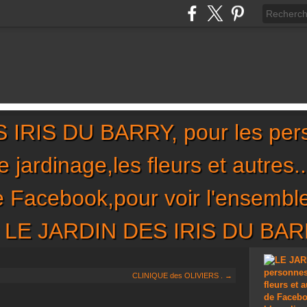
IRIS DU BARRY, pour les per
,le jardinage,les fleurs et autres
de Facebook,pour voir l'ensembl
sur LE JARDIN DES IRIS DU BA
CLINIQUE des OLIVIERS . →