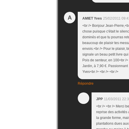
A
AMIET Yves
25/02/2011 09:4
<br /> Bonjour Jean-Pierre,<br
chose puisque c'était le silen
dominés et que tu pourras reto
beaucoup de plaisir tes messa
envois.<br /> Pour le plaisir, 
signale un beau petit livre qui 
Pois de senteur, en 100<br />
Jardin, à 7,90 €. Passionnant 
Yves<br /> <br /> <br />
Répondre
JPP
11/03/2011 22:
<br /> <br /> Merci b
reprise des activités
la grande forme, mais
plantations dues aux a