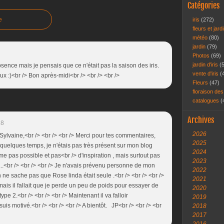
Catégories
e
iris
(272)
fleurs et jar
météo
(80)
jardin
(79)
Photos
(69)
jardin d'iris
(
sence mais je pensais que ce n'était pas la saison des iris.
vente d'iris
(
ux :)<br /> Bon après-midi<br /> <br /> <br />
Fleurs
(47)
floraison des
catalogues
(
Archives
18
2026
 Sylvaine,<br /> <br /> <br /> Merci pour tes commentaires,
2025
 quelques temps, je n'étais pas très présent sur mon blog
2024
legme pas possible et pas<br /> d'inspiration , mais surtout pas
2023
.<br /> <br /> <br /> Je n'avais prévenu personne de mon
2022
 ne sache pas que Rose linda était seule .<br /> <br /> <br />
2021
ais il fallait que je perde un peu de poids pour essayer de
2020
pe 2.<br /> <br /> <br /> Maintenant il va falloir
2019
e suis motivé.<br /> <br /> <br /> A bientôt. JP<br /> <br /> <br
2018
2017