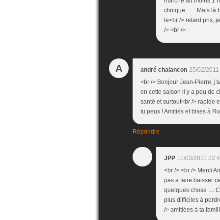
marche au moins 1 heu
clinique....... Mais là 
le<br /> retard pris, 
/> <br />
A
andré chalancon
25/02/2011
<br /> Bonjour Jean-Pierre, j'
en cette saison il y a peu de c
santé et surtout<br /> rapide
tu peux ! Amitiés et bises à R
Répondre
JPP
11/03/2011 22:
<br /> <br /> Merci 
pas a faire baisser ce
quelques chose .... C
plus difficiles à perd
/> amitiées à ta famil