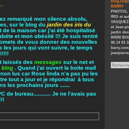
..
PHOTOS, 
IRIS et au
avez remarqué mon silence absolu,
VASQUEZ-P
es, sur le blog du
jardin des iris du
et Jean-p
ent de la maison car j'ai été hospitalisé
jardin des
éte et mon obésité !!! Je suis rentré
84500 BOL
promets de vous donner des nouvelles
06 14 93 3
 les jours qui vont suivre, le temps
barry.com
!!!!
jeanpierr
t laissés des
messages
sur le net et
 blog
. Quand j'ai ouvert la boite mail
s non lus car Rose linda n'a pas pu les
ettre tout a jour et je répondrai à tous
les prochains jours .......
 de bureau............ Je ne l'avais pas
!!