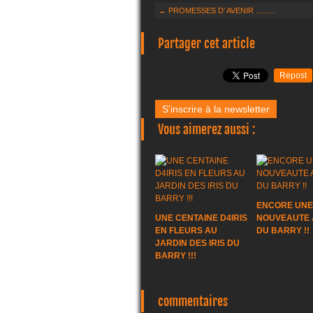
← PROMESSES D' AVENIR .........
Partager cet article
Repost
S'inscrire à la newsletter
Vous aimerez aussi :
ENCORE UNE
UNE CENTAINE D4IRIS
NOUVEAUTE A
EN FLEURS AU
DU BARRY !!
JARDIN DES IRIS DU
BARRY !!!
commentaires