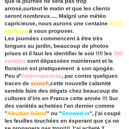
que la journée ne sera pas trop
arrosé,surtout le matin et que les clients
seront nombreux..... Malgré une météo
capricieuse, nous aurons une centaine
d'iris
en fleurs
à vous proposer.
Les journées commencent à être très
longues au jardin, beaucoup de photos
prises et il faut les identifier le soir !!!! les
300
variétés
sont dépassées maintenant et la
floraison est pratiquement à son apogée.
Peu
d'
hétérosporiose
, par contre quelques
traces de
scorch
,cette nouvelle calamité
semble faire des dégats chez beaucoup de
cultures d'iris en France cette année !!! Sur
des variétés achetées l'an dernier comme
"
Aleutian Island
" ou "
Snowed in
", j'ai coupé
les feuilles touchées en ésperant que ça ne
se propagera pas trop!!!! J'ai acheté 2