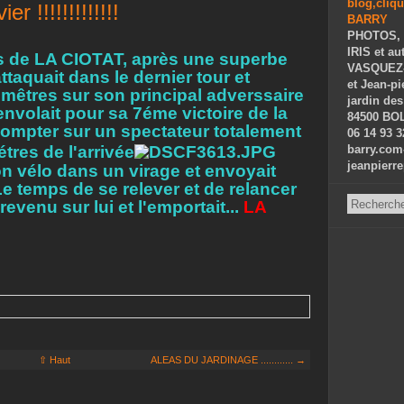
 !!!!!!!!!!!!!
PHOTOS, 
IRIS et au
oss de LA CIOTAT, après une superbe
VASQUEZ-P
ttaquait dans le dernier tour et
et Jean-p
 mêtres sur son principal adverssaire
jardin des
volait pour sa 7éme victoire de la
84500 BOL
s compter sur un spectateur totalement
06 14 93 3
tres de l'arrivée
barry.com
jeanpierr
on vélo dans un virage et envoyait
!! Le temps de se relever et de relancer
venu sur lui et l'emportait...
LA
⇧ Haut
ALEAS DU JARDINAGE ............ →