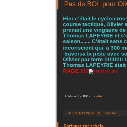
Pas de BOL pour Olivier
Hier c'était le cyclo-cr
course tactique, Olivier a
prenait une vingtaine de
Thomas LAPEYRIE et s'en
saison....... C'était san
inconscient qui à 300 mé
traversa la piste avec s
Olivier par terre !!!!!!!!!
Thomas LAPEYRIE était re
RAGE !!!!!
Published by JPP
-
…
-
vélo
← IRIS "HAND PAINTED"....remontant...
Partager cet article