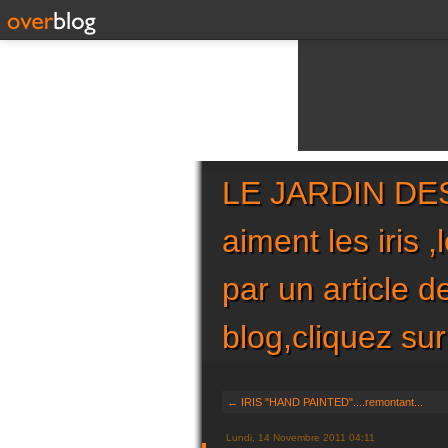
LE JARDIN DES 
aiment les iris 
par un article 
blog,cliquez 
← IRIS "HAND PAINTED"....remontant...
Lundi, 14 Novembre 2011 04:11