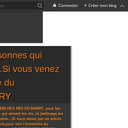
Connexion
+
Créer mon blog
sonnes qui
...Si vous venez
e du
RRY