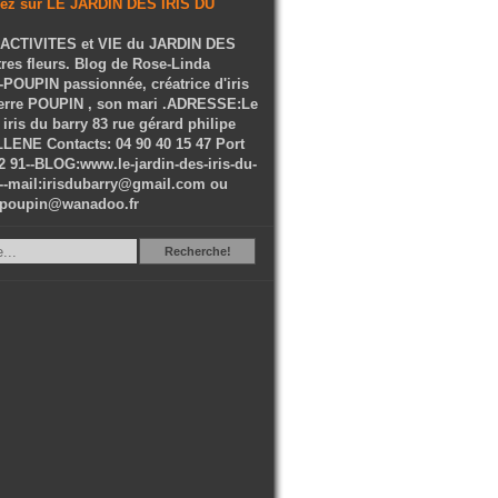
ACTIVITES et VIE du JARDIN DES
tres fleurs. Blog de Rose-Linda
OUPIN passionnée, créatrice d'iris
ierre POUPIN , son mari .ADRESSE:Le
 iris du barry 83 rue gérard philipe
LENE Contacts: 04 90 40 15 47 Port
2 91--BLOG:www.le-jardin-des-iris-du-
--mail:irisdubarry@gmail.com ou
epoupin@wanadoo.fr
Recherche
Recherche!