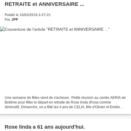
RETRAITE et ANNIVERSAIRE ...
Publié le 16/02/2016 à 07:21
Par
JPP
Une semaine de fêtes vient de s'achever.. Petite réunion au centre AERIA de
Bollène pour fêter le départ en retraite de Rose linda (Rosa comme
diminutif). Dimanche, on a fêté les 4 ans de CELIA, fille d'Olivier et Emilie.
Les gateaux étaient extra et...
Rose linda a 61 ans aujourd'hui.