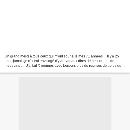
Un grand merci à tous ceux qui m'ont souhaité mes 71 années !!! Il y'a 25
ans , jamais je n'aurai envisagé d'y arriver aux dires de beaucoups de
médecins ..... J'ai fait X régimes avec toujours plus de reprises de poids que
j'en avais perdu... Mon médecin...