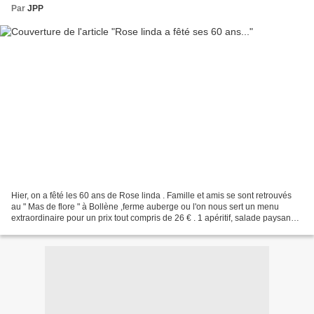
Par
JPP
Hier, on a fêté les 60 ans de Rose linda . Famille et amis se sont retrouvés
au " Mas de flore " à Bollène ,ferme auberge ou l'on nous sert un menu
extraordinaire pour un prix tout compris de 26 € . 1 apéritif, salade paysane,
beignets de fleurs de courgettes,...