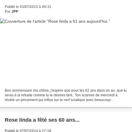
Publié le 03/07/2015 à 09:31
Par
JPP
Bon anniversaire ma chérie, j'espère que pour tes 62 ans dans un an, que tu
seras à la retraite comme tu le désires tant.. Ton scanner de mercredi à
révélé un pincement qui influe sur le nerf sciatique avec beaucoup
d'arthrose et de becs de perroquets,...
Rose linda a fêté ses 60 ans...
Publié le 07/07/2014 à 17:18