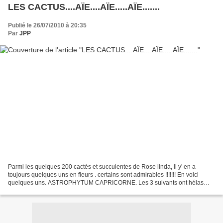
LES CACTUS....AÏE....AÏE.....AÏE.......
Publié le 26/07/2010 à 20:35
Par
JPP
Parmi les quelques 200 cactés et succulentes de Rose linda, il y' en a
toujours quelques uns en fleurs . certains sont admirables !!!!!!! En voici
quelques uns. ASTROPHYTUM CAPRICORNE. Les 3 suivants ont hélas
perdus leur étiquettes ....... Maudit mistral...