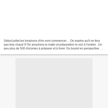
Début juillet les livraisons d'iris vont commencer ... On espère qu'il ne fera
pas trop chaud !!! On arrachera le matin et préparation le soir à l'ombre . Un
peu plus de 500 rhizomes à préparer et à livrer. Du boulot en perspective .
Les iris et pavots...