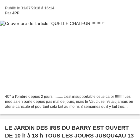
Publié le 31/07/2018 à 16:14
Par
JPP
40° à l'ombre depuis 2 jours........... c'est insupportable cette calor !!!!!!!!! Les
médias en parle depuis pas mal de jours, mais le Vaucluse n'était jamais en
alerte canicule et pourtant cela fait au moins 3 semaines qu'il y fait très
chaud,(36/37°)....
LE JARDIN DES IRIS DU BARRY EST OUVERT
DE 10 h à 18 h TOUS LES JOURS JUSQU4AU 13