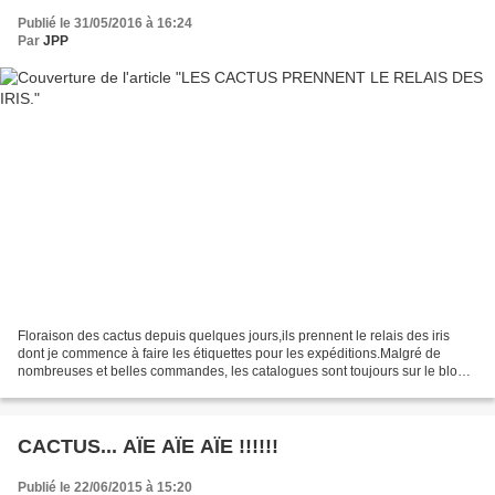
Publié le 31/05/2016 à 16:24
Par
JPP
Floraison des cactus depuis quelques jours,ils prennent le relais des iris
dont je commence à faire les étiquettes pour les expéditions.Malgré de
nombreuses et belles commandes, les catalogues sont toujours sur le blog
et vous pouvez encore passer vos...
CACTUS... AÏE AÏE AÏE !!!!!!
Publié le 22/06/2015 à 15:20