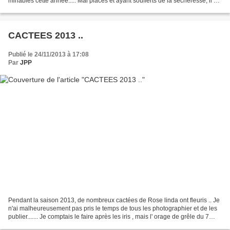
minables cette année..... Mal placés et ayant soufferts de la sécheresse, il va
falloir les déplacer à l'automne...
CACTEES 2013 ..
Publié le 24/11/2013 à 17:08
Par
JPP
Pendant la saison 2013, de nombreux cactées de Rose linda ont fleuris .. Je
n'ai malheureusement pas pris le temps de tous les photographier et de les
publier....... Je comptais le faire après les iris , mais l' orage de grêle du 7
Aout et les dégats...