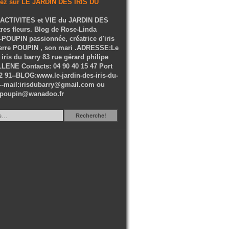
ACTIVITES et VIE du JARDIN DES
tres fleurs. Blog de Rose-Linda
OUPIN passionnée, créatrice d'iris
ierre POUPIN , son mari .ADRESSE:Le
 iris du barry 83 rue gérard philipe
LENE Contacts: 04 90 40 15 47 Port
2 91--BLOG:www.le-jardin-des-iris-du-
--mail:irisdubarry@gmail.com ou
epoupin@wanadoo.fr
Recherche
Recherche!