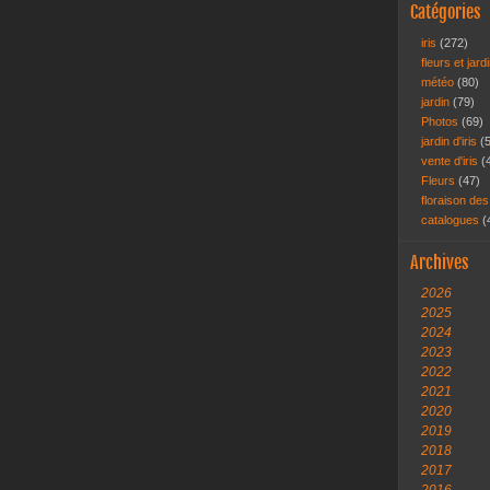
Catégories
iris
(272)
fleurs et jar
météo
(80)
jardin
(79)
Photos
(69)
jardin d'iris
(
vente d'iris
(
Fleurs
(47)
floraison des
catalogues
(
Archives
2026
2025
2024
2023
2022
2021
2020
2019
2018
2017