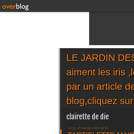
LE JARDIN DES 
aiment les iris 
par un article 
blog,cliquez 
clairette de die
Lundi, 25 Janvier 2016 04:01