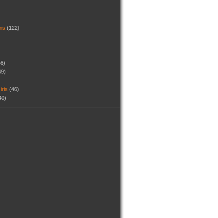
dins
(122)
56)
49)
 iris
(46)
40)