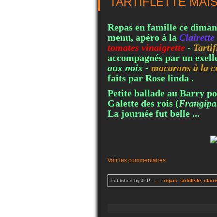
TARTIFLETTE MAI
Repas en famille ce dimanc
menu, apéro à la
Clairette
tomates vinaigrette
-
Tartif
accompagnés par un exell
aux noix
-
macarons à la 
faits par Rose linda .
Petite ballade au Barry po
Galette des rois (
Frangipa
La journée fut belle ...
Voir les commentaires
Published by JPP
-
…
-
repas
,
tartiflette
,
clair