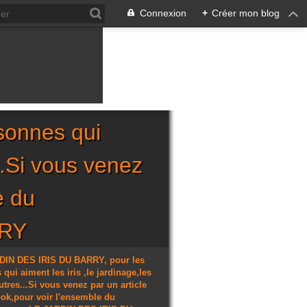
Connexion
+
Créer mon blog
sonnes qui
...Si vous venez
e du
RRY