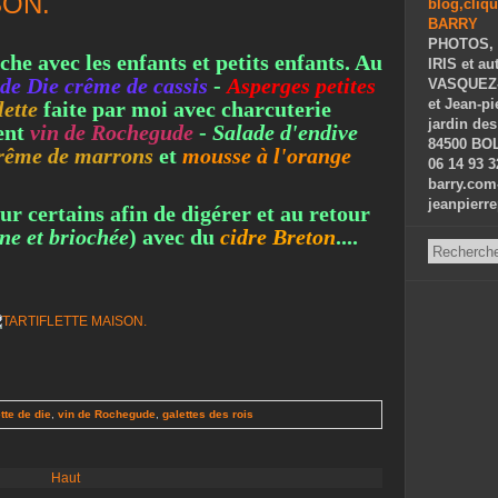
SON.
PHOTOS, 
he avec les enfants et petits enfants. Au
IRIS et au
 de Die crême de cassis
-
Asperges petites
VASQUEZ-P
et Jean-p
lette
faite par moi avec charcuterie
jardin des
ent
vin de Rochegude
-
Salade d'endive
84500 BOL
crême de marrons
et
mousse à l'orange
06 14 93 3
barry.com
jeanpierr
ur certains afin de digérer et au retour
ne et briochée
) avec du
cidre Breton
....
ette de die
,
vin de Rochegude
,
galettes des rois
Haut