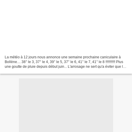
La météo à 12 jours nous annonce une semaine prochaine caniculaire à
Bollène.... 38° le 3, 37° le 4, 39° le 5, 37° le 6, 41° le 7, 41° le 8 !!!!!!!!!!! Plus
une goutte de pluie depuis début juin... L'arrosage ne sert qu'a éviter que les
plantes crèvent...