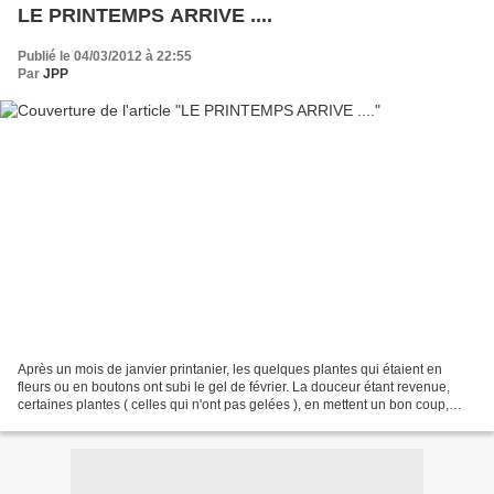
LE PRINTEMPS ARRIVE ....
Publié le 04/03/2012 à 22:55
Par
JPP
Après un mois de janvier printanier, les quelques plantes qui étaient en
fleurs ou en boutons ont subi le gel de février. La douceur étant revenue,
certaines plantes ( celles qui n'ont pas gelées ), en mettent un bon coup,
certes ce serait nettement mieux...