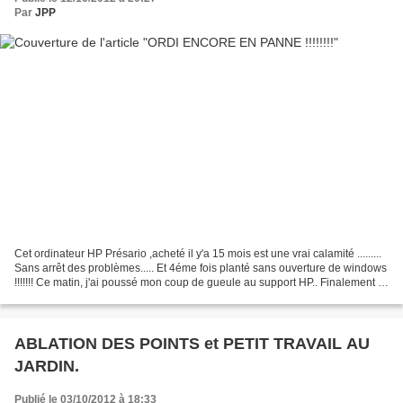
Par
JPP
Cet ordinateur HP Présario ,acheté il y'a 15 mois est une vrai calamité .........
Sans arrêt des problèmes..... Et 4éme fois planté sans ouverture de windows
!!!!!!! Ce matin, j'ai poussé mon coup de gueule au support HP.. Finalement ils
viennent le chercher...
ABLATION DES POINTS et PETIT TRAVAIL AU
JARDIN.
Publié le 03/10/2012 à 18:33