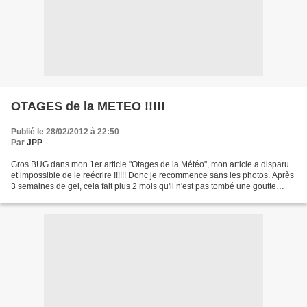
OTAGES de la METEO !!!!!
Publié le 28/02/2012 à 22:50
Par
JPP
Gros BUG dans mon 1er article "Otages de la Météo", mon article a disparu
et impossible de le reécrire !!!!!! Donc je recommence sans les photos. Après
3 semaines de gel, cela fait plus 2 mois qu'il n'est pas tombé une goutte
d'eau à Bollène, la terre...