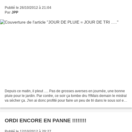
Publié le 26/10/2012 à 21:04
Par
JPP
Depuis ce matin, il pleut ..... Pas de grosses averses en journée, une bonne
pluie pour le jardin. Par contre, ce soir ça tombe dru !!!Mais demain le mistral
va sécher ça. J'en ai donc profité pour faire un peu de tri dans le sous sol et
le garage...........
ORDI ENCORE EN PANNE !!!!!!!!
Publié le 12/10/2012 à 20:27