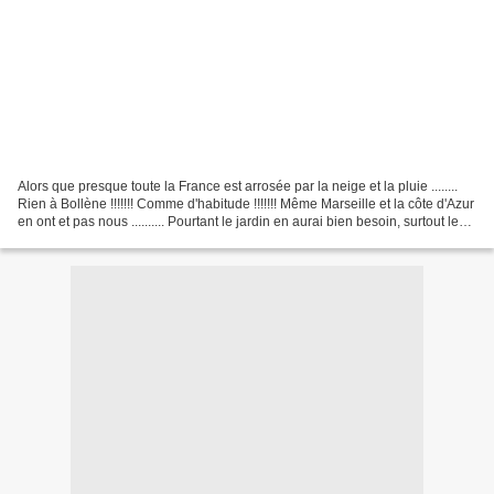
Alors que presque toute la France est arrosée par la neige et la pluie ........
Rien à Bollène !!!!!!! Comme d'habitude !!!!!!! Même Marseille et la côte d'Azur
en ont et pas nous .......... Pourtant le jardin en aurai bien besoin, surtout les
iris en...