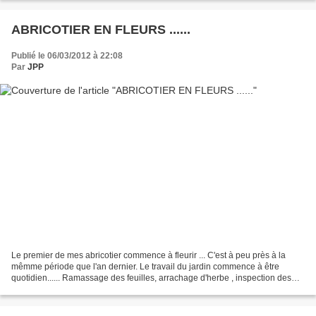
ABRICOTIER EN FLEURS ......
Publié le 06/03/2012 à 22:08
Par
JPP
Le premier de mes abricotier commence à fleurir ... C'est à peu près à la
mêmme période que l'an dernier. Le travail du jardin commence à être
quotidien...... Ramassage des feuilles, arrachage d'herbe , inspection des
plantes , épendage d'engrais et.....arrosage...