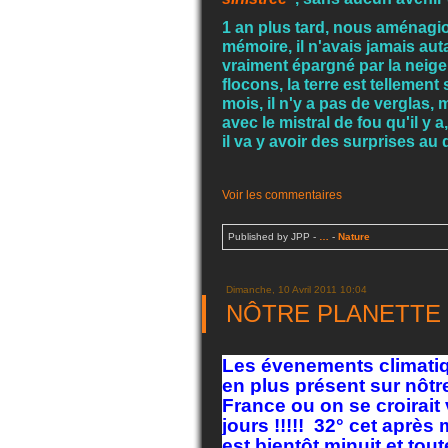
1 an plus tard, nous aménagio
mémoire, il n'avais jamais aut
vraiment épargné par la neige 
flocons, la terre est tellemen
mois, il n'y a pas de verglas, ma
avec le mistral de fou qu'il y 
il va y avoir des surprises au dége
Voir les commentaires
Published by JPP
-
…
-
Nature
Dimanche, 10 Avril 2011 10:04
NÔTRE PLANETTE 
Les évenements climati
en plus présent sur nôt
France ou on se croirait
jours !!!!! 32° cet après m
est bientôt minuit et tou