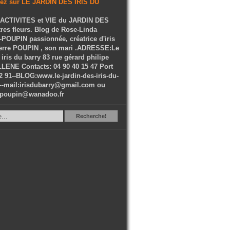
ACTIVITES et VIE du JARDIN DES
tres fleurs. Blog de Rose-Linda
OUPIN passionnée, créatrice d'iris
ierre POUPIN , son mari .ADRESSE:Le
 iris du barry 83 rue gérard philipe
LENE Contacts: 04 90 40 15 47 Port
2 91--BLOG:www.le-jardin-des-iris-du-
--mail:irisdubarry@gmail.com ou
epoupin@wanadoo.fr
Recherche
Recherche!