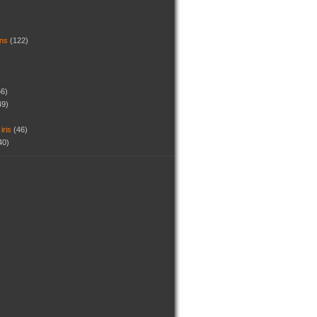
dins
(122)
56)
49)
 iris
(46)
40)