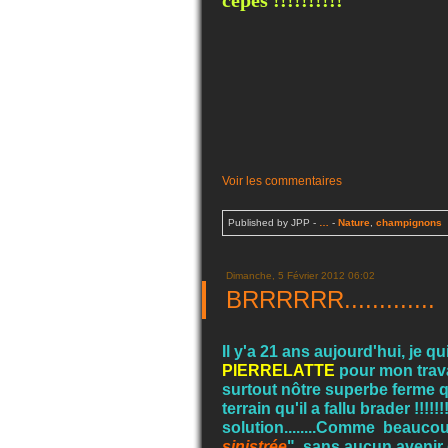
cèpes !!!!!!!!!!
Voir les commentaires
Published by JPP
-
…
-
Nature
,
champignons
Dimanche, 5 Février 2012 06:02
BRRRRRR.............
Il y'a 21 ans aujourd'hui, je q
PIERRELATTE
pour mon travail
surtout nôtre superbe ferme q
terrain qu'il a fallu brader !!!!
solution........Comme beauco
sinistrée
", sans aucun avenir 