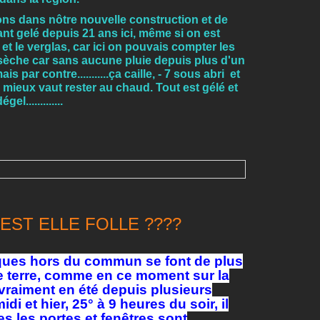
ns dans nôtre nouvelle construction et de
ant gelé depuis 21 ans ici, même si on est
et le verglas, car ici on pouvais compter les
t sèche car sans aucune pluie depuis plus d'un
is par contre...........ça caille, - 7 sous abri et
a, mieux vaut rester au chaud. Tout est gélé et
l.............
EST ELLE FOLLE ????
ques hors du commun se font de plus
re terre, comme en ce moment sur la
 vraiment en été depuis plusieurs
idi et hier, 25° à 9 heures du soir, il
tes les portes et fenêtres sont