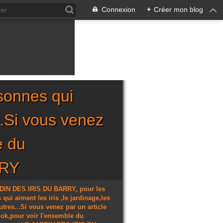
Connexion
+
Créer mon blog
sonnes qui
...Si vous venez
e du
RRY