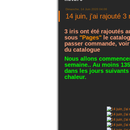
Dimanche, 14 Juin 2020 04:06
14 juin, j'ai rajouté 
3 iris ont été rajoutés 
sous
"Pages"
le catalog
passer commande, voir 
du catalogue
Nous allons commencer l
semaine.. Au moins 135 
dans les jours suivants
chaleur.