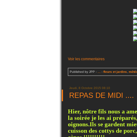
Voir les commentaires
Published by JPP
-
…
-
fleurs et jardins
,
mété
Jeudi, 8 Octobre 2015 08:10
REPAS DE MIDI ....
Hier, nôtre fils nous a am
la soirée je les ai prépar
oignons.Ils se gardent mi
cuisson des cottys de porc,