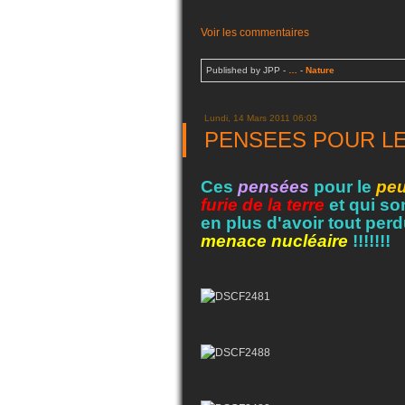
Voir les commentaires
Published by JPP
-
…
-
Nature
Lundi, 14 Mars 2011 06:03
PENSEES POUR LE
Ces
pensées
pour le
peu
furie de la
terre
et qui son
en plus d'avoir tout perd
menace nucléaire
!!!!!!!