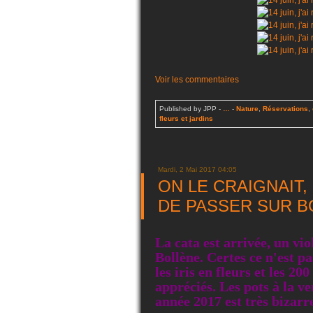
Voir les commentaires
Published by JPP
-
…
-
Nature
,
Réservations
,
fleurs et jardins
Mardi, 2 Mai 2017 04:05
ON LE CRAIGNAIT,
DE PASSER SUR BOLL
La cata est arrivée, un vio
Bollène. Certes ce n'est p
les iris en fleurs et les 20
appréciés. Les pots à la v
année 2017 est très bizarre