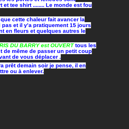
 et tee shirt ........ Le monde est fou
que cette chaleur fait avancer la
d pas et il y'a pratiquement 15 jours
t en fleurs et quelques autres le
IRIS DU BARRY est OUVERT
tous les
tout de même de passer un petit coup
vant de vous déplacer .
a prêt demain soir je pense, il en
tre ou à enlever.