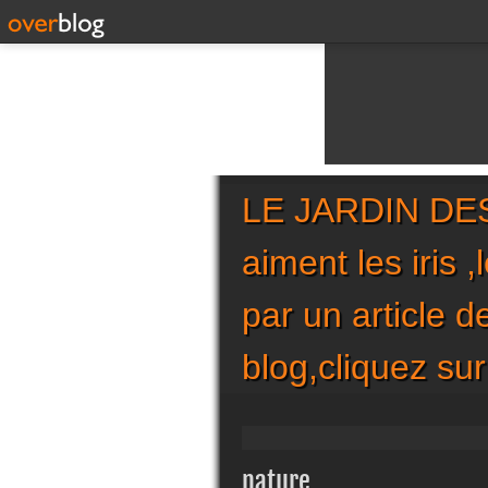
LE JARDIN DES 
aiment les iris 
par un article 
blog,cliquez 
nature