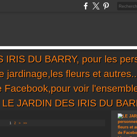
IRIS DU BARRY, pour les per
,le jardinage,les fleurs et autres
de Facebook,pour voir l'ensembl
sur LE JARDIN DES IRIS DU BA
1
2
>
>>