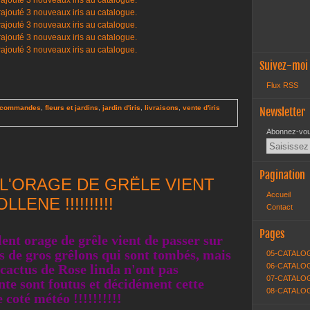
Suivez-moi
Flux RSS
commandes
,
fleurs et jardins
,
jardin d'iris
,
livraisons
,
vente d'iris
Newsletter
Abonnez-vous
Pagination
 L'ORAGE DE GRËLE VIENT
Accueil
ENE !!!!!!!!!!
Contact
Pages
lent orage de grêle vient de passer sur
as de gros grêlons qui sont tombés, mais
05-CATALO
0 cactus de Rose linda n'ont pas
06-CATALOG
07-CATALOG
ente sont foutus et décidément cette
08-CATALO
 coté météo !!!!!!!!!!