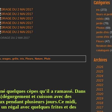
Catégories
iris
(272)
fleurs et jar
météo
(80)
jardin
(79)
Photos
(69)
jardin d'iris
(
vente d'iris
(
ORAGE DU 2 MAI 2017
Fleurs
(47)
floraison des
catalogues
(
o
,
orages
,
grêle
,
iris
,
Fleurs
,
Nature
,
Pluie
Archives
2026
2025
2024
2023
2022
2021
ené quelques cèpes qu'il a ramassé. Dans
2020
és,(dégorgement et cuisson avec des
2019
eux pendant plusieurs jours.Ce midi,
2018
 un régal avec quelques frites et des
2017