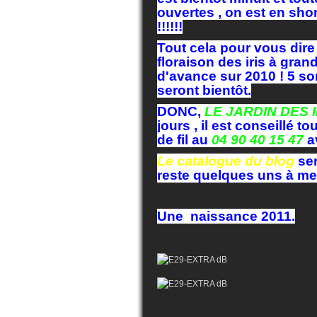
ouvertes , on est en short
!!!!!!
Tout cela pour vous dire 
floraison des iris à gran
d'avance sur 2010 ! 5 son
seront bientôt.
DONC,
LE JARDIN DES 
jours , il est conseillé 
de fil au
04 90 40 15 47
a
Le catalogue du blog
ser
reste quelques uns à met
Une naissance 2011.