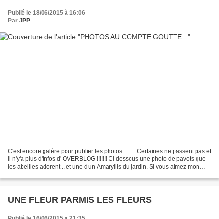
Publié le 18/06/2015 à 16:06
Par
JPP
C'est encore galère pour publier les photos ........ Certaines ne passent pas et
il n'y'a plus d'infos d' OVERBLOG !!!!!!! Ci dessous une photo de pavots que
les abeilles adorent .. et une d'un Amaryllis du jardin. Si vous aimez mon
blog , inscrivez vous...
UNE FLEUR PARMIS LES FLEURS
Publié le 16/06/2015 à 21:35