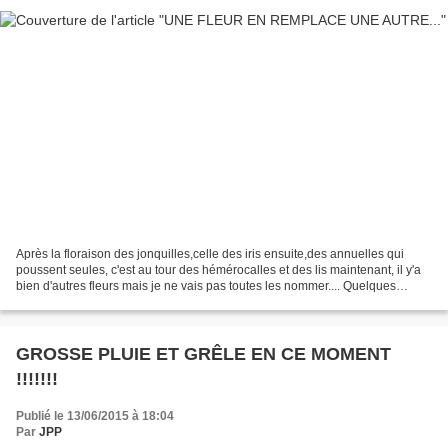
Après la floraison des jonquilles,celle des iris ensuite,des annuelles qui
poussent seules, c'est au tour des hémérocalles et des lis maintenant, il y'a
bien d'autres fleurs mais je ne vais pas toutes les nommer.... Quelques
hémérocalles chez nous, par...
GROSSE PLUIE ET GRÊLE EN CE MOMENT
!!!!!!!
Publié le 13/06/2015 à 18:04
Par
JPP