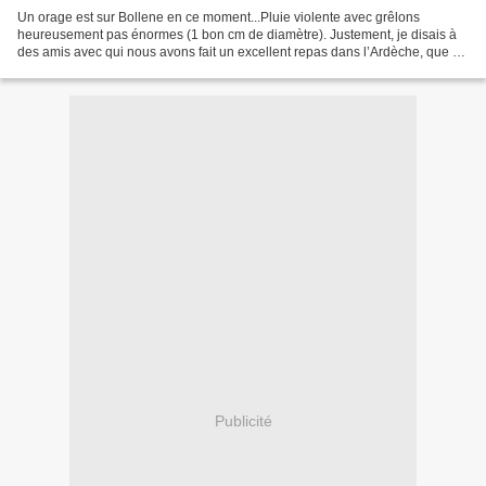
Un orage est sur Bollene en ce moment...Pluie violente avec grêlons
heureusement pas énormes (1 bon cm de diamètre). Justement, je disais à
des amis avec qui nous avons fait un excellent repas dans l’Ardèche, que si
la grêle et la maladie n'attaquaient...
Publicité