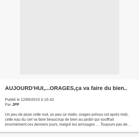
AUJOURD'HUI,...ORAGES,ça va faire du bien..
Publié le 12/06/2015 à 10:42
Par
JPP
Un peu de pluie cette nuit, un peu ce matin, orages prèvus cet après midi,
cette eau du ciel va faire beaucoup de bien au jardin qui souffrait
énormément ces derniers jours, malgré les arrosages .... Toujours pas de
possibilités de mettre les photos pour...