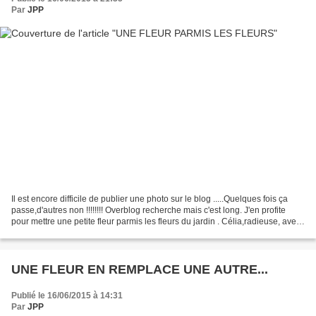
Par
JPP
Il est encore difficile de publier une photo sur le blog .....Quelques fois ça
passe,d'autres non !!!!!!!! Overblog recherche mais c'est long. J'en profite
pour mettre une petite fleur parmis les fleurs du jardin . Célia,radieuse, avec
son papy dans la...
UNE FLEUR EN REMPLACE UNE AUTRE...
Publié le 16/06/2015 à 14:31
Par
JPP