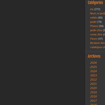
Catégories
iris
(272)
fleurs et jar
météo
(80)
jardin
(79)
Photos
(69)
jardin d'iris
(
vente d'iris
(
Fleurs
(47)
floraison des
catalogues
(
Archives
2026
2025
2024
2023
2022
2021
2020
2019
2018
2017