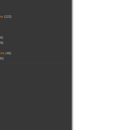
dins
(122)
56)
49)
 iris
(46)
40)