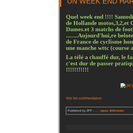
UN WEEK END HARAS
Quel week end !!!! Samedi,
de Hollande motos,3,2,et
Dames.et 3 matchs de foot
........Aujourd'hui,re bel
de France de cyclisme homm
une manche wttc (course a
La télé a chauffé dur, le fa
c'est dur de passer pratiq
!!!!!!!!!!!
Voir les commentaires
Published by JPP
-
…
-
sport
,
télévision