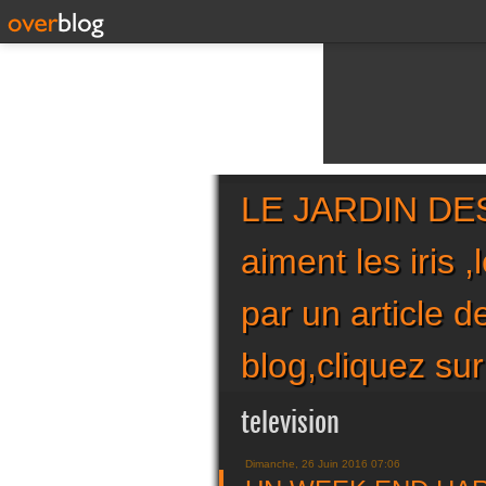
LE JARDIN DES 
aiment les iris 
par un article 
blog,cliquez 
television
Dimanche, 26 Juin 2016 07:06