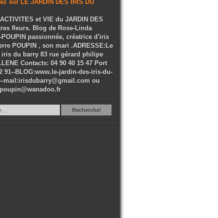
ACTIVITES et VIE du JARDIN DES
tres fleurs. Blog de Rose-Linda
OUPIN passionnée, créatrice d'iris
ierre POUPIN , son mari .ADRESSE:Le
 iris du barry 83 rue gérard philipe
LENE Contacts: 04 90 40 15 47 Port
2 91--BLOG:www.le-jardin-des-iris-du-
--mail:irisdubarry@gmail.com ou
epoupin@wanadoo.fr
Recherche
Recherche!