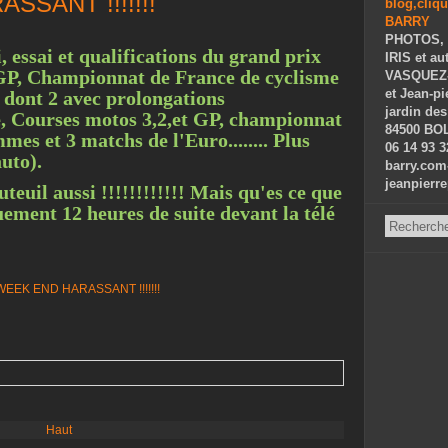
SANT !!!!!!!
PHOTOS, 
 essai et qualifications du grand prix
IRIS et au
 GP, Championnat de France de cyclisme
VASQUEZ-P
et Jean-p
 dont 2 avec prolongations
jardin des
ote, Courses motos 3,2,et GP, championnat
84500 BOL
es et 3 matchs de l'Euro........ Plus
06 14 93 3
uto).
barry.com
jeanpierr
uteuil aussi !!!!!!!!!!!! Mais qu'es ce que
uement 12 heures de suite devant la télé
Haut