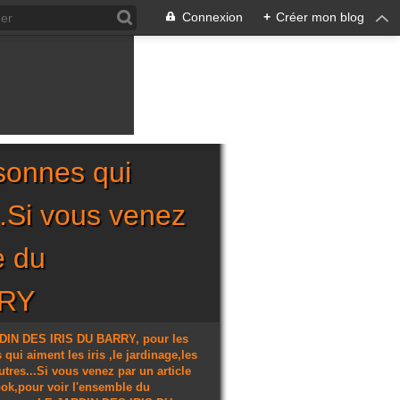
Connexion
+
Créer mon blog
sonnes qui
...Si vous venez
e du
RRY