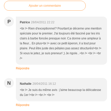
Ajouter un commentaire
P
Patrice
28/04/2011 22:22
<br /> Rien d'exceptionnel? Pourtant je décerne une mention
spéciale pour le premier. J'ai toujours été fasciné par les iris
clairs à barbe foncée presque noir. Ca donne une ampleur à
la fleur... En plus<br /> avec ce petit éperon, il a tout pour
plaire. Peut être juste des pétales pas assez structurés!<br />
Si vous le jetez, je suis preneur! ;) Je rigole...<br /> <br /> <br
/>
Répondre
N
Nathalie
28/04/2011 16:12
<br /> Je suis du même avis : j'aime beaucoup la délicatesse
du 1er !<br /> <br /> <br />
Répondre