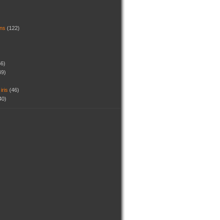
dins
(122)
56)
49)
 iris
(46)
40)