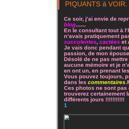
PIQUANTS à VOIR.
Ce soir, j'ai envie de re
blog
.......
En le consultant tout à l
n'avais pratiquement pa
succulentes
,
cactées
et 
Je vais donc pendant qu
passion, de mon épouse
Désolé de ne pas mettre 
aucune mémoire et je n'a
en ont un, en prenant le
Vous pouvez toujours, p
dans les
commentaires
.
Ces photos ne sont pas
trouverez certainement l
différents jours !!!!!!!!!!!
1