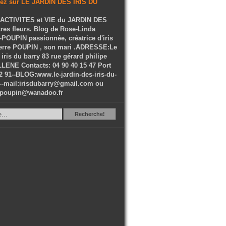
ACTIVITES et VIE du JARDIN DES
tres fleurs. Blog de Rose-Linda
OUPIN passionnée, créatrice d'iris
ierre POUPIN , son mari .ADRESSE:Le
 iris du barry 83 rue gérard philipe
LENE Contacts: 04 90 40 15 47 Port
2 91--BLOG:www.le-jardin-des-iris-du-
--mail:irisdubarry@gmail.com ou
epoupin@wanadoo.fr
Recherche
Recherche!