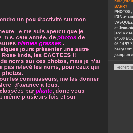
PHOTOS, 
IRIS et au
prendre un peu d'activité sur mon
VASQUEZ-P
et Jean-p
'heure, je me suis aperçu que je
jardin des
s mis, cete année, de
photos
de
84500 BOL
autres
plantes grasses
.
06 14 93 3
elques jours présenter une autre
barry.com
 Rose linda, les CACTEES !!
jeanpierr
de noms sur ces photos, mais je n'ai
i pas relevé les noms, pour ceux qui
s photos.
our les connaisseurs, me les donner
Merci d'avance à tous.
 classées par
plante
, donc vous
a même plusieurs fois et sur