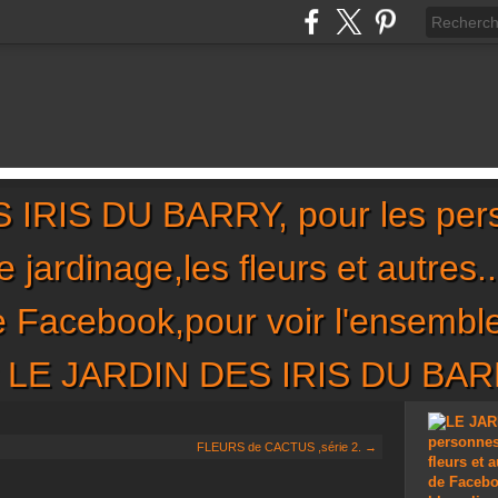
IRIS DU BARRY, pour les per
,le jardinage,les fleurs et autres
de Facebook,pour voir l'ensembl
sur LE JARDIN DES IRIS DU BA
FLEURS de CACTUS ,série 2. →