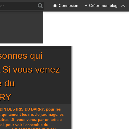
Connexion
+
Créer mon blog
sonnes qui
...Si vous venez
e du
RRY