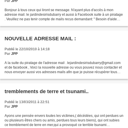
Par
JPP
Bonjour à tous ceux qui liront se message. N'ayant plus d'accès à mon
adresse mail. le jardindesirisdubarry et aussi à Facebook suite à un piratage
. Veuillez ne pas tenir compte de mails recus demandant: " Besoin d'aide
Urgent !!! ".de rose-linda vasquez...
NOUVELLE ADRESSE MAIL :
Publié le 22/10/2010 à 14:18
Par
JPP
A la suite du piratage de l'adresse mail . lejardindesirisdubarry@gmail.com
et de facebook , Voici la nouvelle adresse ou vous pouvez nous contacter et
nous envoyer aussi vos adresses mails afin que je puisse récupérer tous
mes contacts car, ne pouvant...
tremblements de terre et tsunami..
Publié le 13/03/2011 à 22:51
Par
JPP
Ayons une pensée envers toutes les victimes,( décédées, qui ont perdues un
ou plusieurs êtres chers ou amis, perdues tous leurs biens), qui ont subies
ce tremblement de terre en mer,qui a provoqué ce terrible tsunami