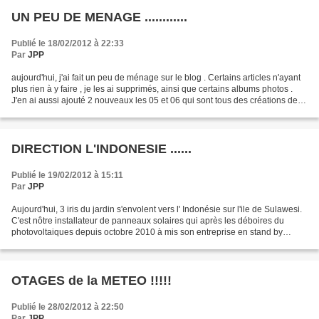
UN PEU DE MENAGE ............
Publié le 18/02/2012 à 22:33
Par
JPP
aujourd'hui, j'ai fait un peu de ménage sur le blog . Certains articles n'ayant
plus rien à y faire , je les ai supprimés, ainsi que certains albums photos .
J'en ai aussi ajouté 2 nouveaux les 05 et 06 qui sont tous des créations de
Rose linda. Je peus...
DIRECTION L'INDONESIE ......
Publié le 19/02/2012 à 15:11
Par
JPP
Aujourd'hui, 3 iris du jardin s'envolent vers l' Indonésie sur l'ile de Sulawesi.
C'est nôtre installateur de panneaux solaires qui après les déboires du
photovoltaiques depuis octobre 2010 à mis son entreprise en stand by
comme beaucoup d'autres. Il...
OTAGES de la METEO !!!!!
Publié le 28/02/2012 à 22:50
Par
JPP