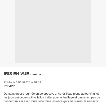
IRIS EN VUE .........
Publié le 01/05/2013 à 20:49
Par
JPP
Demain, grosse journée en perspective.... Après l'eau reçue aujourd'hui et
les jours précédents, il va falloir traiter pour le feuillage et passer un peu de
désherbant car avec toute cette pluie les escargots mais aussi la naissance
d'herbe sont à la...