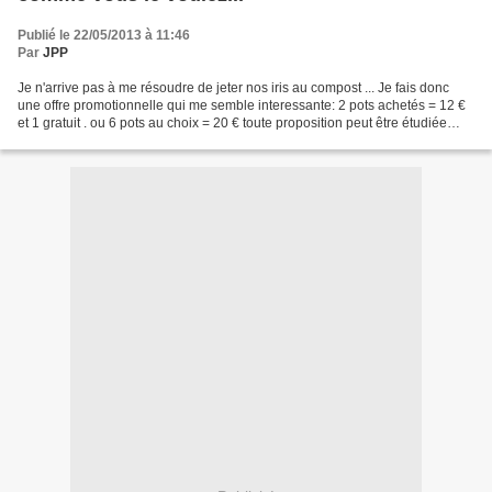
Publié le 22/05/2013 à 11:46
Par
JPP
Je n'arrive pas à me résoudre de jeter nos iris au compost ... Je fais donc
une offre promotionnelle qui me semble interessante: 2 pots achetés = 12 €
et 1 gratuit . ou 6 pots au choix = 20 € toute proposition peut être étudiée
pour de grosses quantitées...