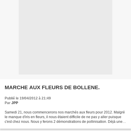
MARCHE AUX FLEURS DE BOLLENE.
Publié le 19/04/2012 à 21:49
Par
JPP
Samedi 21, nous commencerons nos marchés aux fleurs pour 2012. Malgré
le manque d'iris en fleurs, il nous étaient difficile de ne pas y aller puisque
c'est chez nous. Nous y ferons 2 démonstrations de pollinisation. Déjà une
vingtaine d' iris en fleurs...