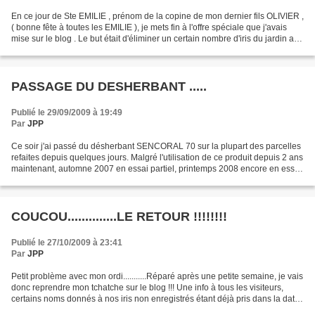
En ce jour de Ste EMILIE , prénom de la copine de mon dernier fils OLIVIER ,
( bonne fête à toutes les EMILIE ), je mets fin à l'offre spéciale que j'avais
mise sur le blog . Le but était d'éliminer un certain nombre d'iris du jardin afin
d'avoir des...
PASSAGE DU DESHERBANT .....
Publié le 29/09/2009 à 19:49
Par
JPP
Ce soir j'ai passé du désherbant SENCORAL 70 sur la plupart des parcelles
refaites depuis quelques jours. Malgré l'utilisation de ce produit depuis 2 ans
maintenant, automne 2007 en essai partiel, printemps 2008 encore en essai
mais sur plus de surface,...
COUCOU..............LE RETOUR !!!!!!!!
Publié le 27/10/2009 à 23:41
Par
JPP
Petit problème avec mon ordi...........Réparé après une petite semaine, je vais
donc reprendre mon tchatche sur le blog !!! Une info à tous les visiteurs,
certains noms donnés à nos iris non enregistrés étant déjà pris dans la data
base de L' Américan...