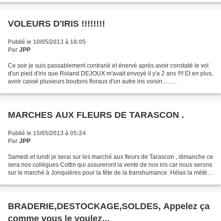
VOLEURS D'IRIS !!!!!!!!
Publié le 10/05/2013 à 18:05
Par
JPP
Ce soir je suis passablement contrarié et énervé après avoir constaté le vol
d'un pied d'iris que Roland DEJOUX m'avait envoyé il y'a 2 ans !!!! Et en plus,
avoir cassé plusieurs boutons floraux d'un autre iris voisin......
Heureusement, il y'a beaucoup...
MARCHES AUX FLEURS DE TARASCON .
Publié le 15/05/2013 à 05:24
Par
JPP
Samedi et lundi je serai sur les marché aux fleurs de Tarascon , dimanche ce
sera nos collègues Cottin qui assureront la vente de nos iris car nous serons
sur le marché à Jonquières pour la fête de la transhumance. Hélas la météo
ne sera pas favorable...
BRADERIE,DESTOCKAGE,SOLDES, Appelez ça
comme vous le voulez...