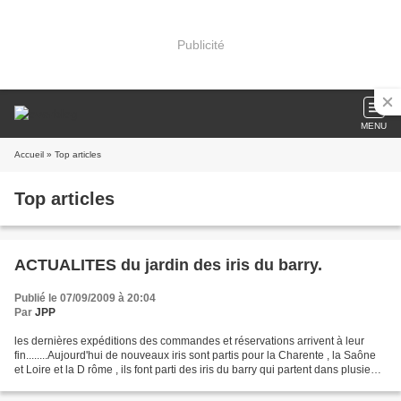
Publicité
MENU
Accueil
» Top articles
Top articles
ACTUALITES du jardin des iris du barry.
Publié le 07/09/2009 à 20:04
Par
JPP
les dernières expéditions des commandes et réservations arrivent à leur
fin........Aujourd'hui de nouveaux iris sont partis pour la Charente , la Saône
et Loire et la D rôme , ils font parti des iris du barry qui partent dans plusieurs
régions de France...