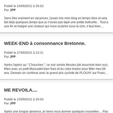
Publié le 24/08/2011 à 20:02
Par
JPP
Sans être vraiment en vacances, j'avais mis mon blog en temps libre et cela
fait déjà quelques temps que je n'avais pas tapé une petite bafouille... Tout a
une fin et malgré une chaleur qui nous scotche sous la clim, il faut bien
continuer le travail...
WEEK-END à consonnance Bretonne.
Publié le 27/08/2011 à 23:11
Par
JPP
Après l'apéro au " Chouchen ", ce soir soirée Moules (de bouchots bien sur),
frites avec un petit Muscadet bien frais et du cidre breton pour fêter mes 66
ans .Demain on continue avec le grand prix cycliste de PLOUAY sur France
3 et on finira toujours...
ME REVOILA....
Publié le 23/09/2011 à 20:02
Par
JPP
Après une longue absence, je viens vous donner quelques nouvelles ... Pas