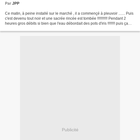
Par
JPP
Ce matin, à peine installé sur le marché , il a commençé à pleuvoir ....... Puis
c'est devenu tout noir et une sacrée rincée est tombée !!!!!!!!!!! Pendant 2
heures gros débits si bien que l'eau débordait des pots d'iris !!!!!!!! puis ça
s'est un peu...
Publicité