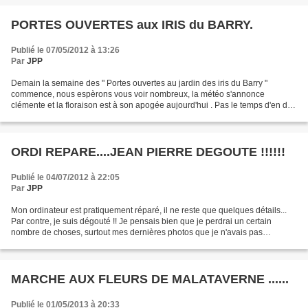
PORTES OUVERTES aux IRIS du BARRY.
Publié le 07/05/2012 à 13:26
Par
JPP
Demain la semaine des " Portes ouvertes au jardin des iris du Barry "
commence, nous espèrons vous voir nombreux, la météo s'annonce
clémente et la floraison est à son apogée aujourd'hui . Pas le temps d'en dire
plus, car il reste encore de la préparation...
ORDI REPARE....JEAN PIERRE DEGOUTE !!!!!!
Publié le 04/07/2012 à 22:05
Par
JPP
Mon ordinateur est pratiquement réparé, il ne reste que quelques détails...
Par contre, je suis dégouté !! Je pensais bien que je perdrai un certain
nombre de choses, surtout mes dernières photos que je n'avais pas
sauvegardées, mais je n'avais pas imaginé...
MARCHE AUX FLEURS DE MALATAVERNE ......
Publié le 01/05/2013 à 20:33