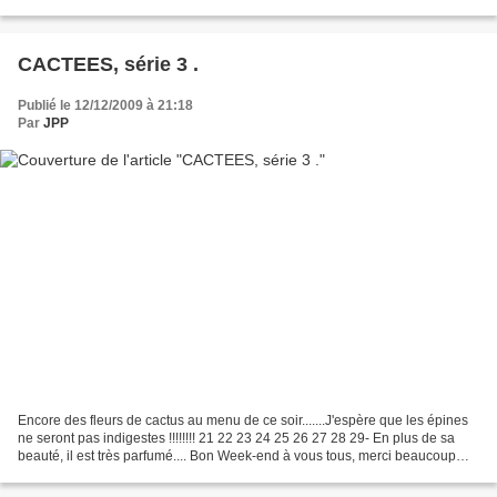
CACTEES, série 3 .
Publié le 12/12/2009 à 21:18
Par
JPP
Encore des fleurs de cactus au menu de ce soir.......J'espère que les épines
ne seront pas indigestes !!!!!!!! 21 22 23 24 25 26 27 28 29- En plus de sa
beauté, il est très parfumé.... Bon Week-end à vous tous, merci beaucoup
Kristin pour tes nombreux...