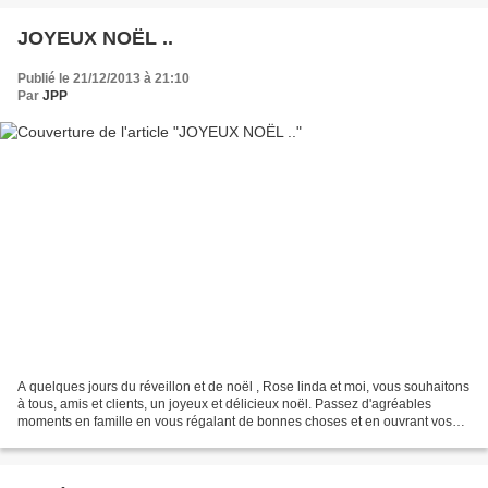
JOYEUX NOËL ..
Publié le 21/12/2013 à 21:10
Par
JPP
A quelques jours du réveillon et de noël , Rose linda et moi, vous souhaitons
à tous, amis et clients, un joyeux et délicieux noël. Passez d'agréables
moments en famille en vous régalant de bonnes choses et en ouvrant vos
cadeaux. Nous, nous vous offrons...