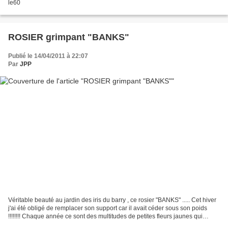
le60
ROSIER grimpant "BANKS"
Publié le 14/04/2011 à 22:07
Par
JPP
Véritable beauté au jardin des iris du barry , ce rosier "BANKS" ..... Cet hiver
j'ai été obligé de remplacer son support car il avait céder sous son poids
!!!!!!!! Chaque année ce sont des multitudes de petites fleurs jaunes qui
égaient ce coin du jardin....