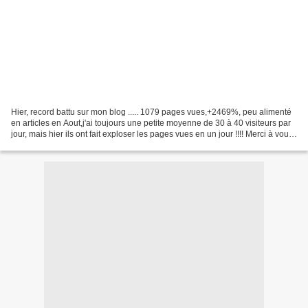
Hier, record battu sur mon blog ..... 1079 pages vues,+2469%, peu alimenté
en articles en Aout,j'ai toujours une petite moyenne de 30 à 40 visiteurs par
jour, mais hier ils ont fait exploser les pages vues en un jour !!!! Merci à vous
tous pour vos visites....