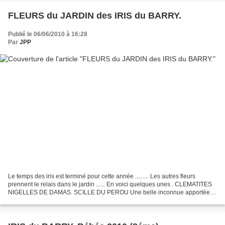
FLEURS du JARDIN des IRIS du BARRY.
Publié le 06/06/2010 à 16:28
Par
JPP
Le temps des iris est terminé pour cette année ......... Les autres fleurs
prennent le relais dans le jardin ...... En voici quelques unes . CLEMATITES
NIGELLES DE DAMAS. SCILLE DU PEROU Une belle inconnue apportée
certainement par le vent ou les oiseaux...