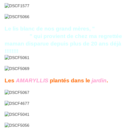
Le lis blanc de nos grand mères, "
Lis de la
madonne
" qui provient de chez ma regrettée
maman disparue depuis plus de 20 ans déjà
!!!!!!!!
Les
AMARYLLIS
plantés dans le
jardin
.