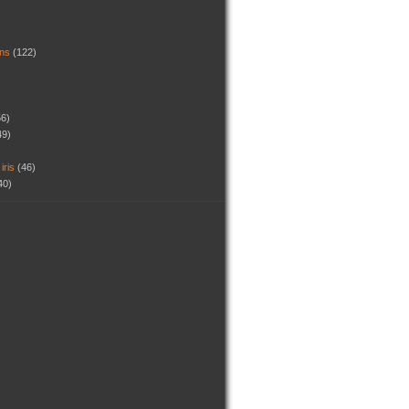
dins
(122)
56)
49)
 iris
(46)
40)