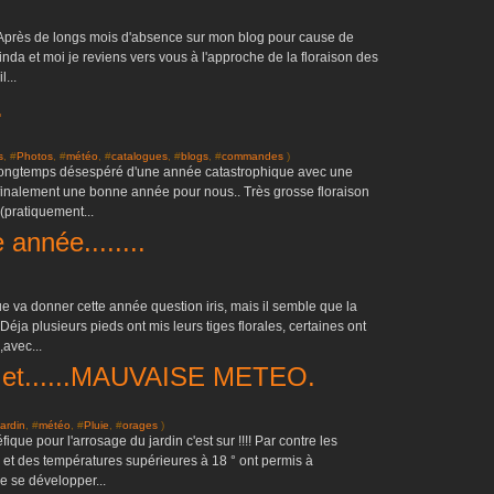
. Après de longs mois d'absence sur mon blog pour cause de
nda et moi je reviens vers vous à l'approche de la floraison des
l...
.
s
, #
Photos
, #
météo
, #
catalogues
, #
blogs
, #
commandes
)
n a longtemps désespéré d'une année catastrophique avec une
 finalement une bonne année pour nous.. Très grosse floraison
(pratiquement...
e année........
ue va donner cette année question iris, mais il semble que la
 Déja plusieurs pieds ont mis leurs tiges florales, certaines ont
,avec...
..et......MAUVAISE METEO.
jardin
, #
météo
, #
Pluie
, #
orages
)
que pour l'arrosage du jardin c'est sur !!!! Par contre les
l et des températures supérieures à 18 ° ont permis à
de se développer...