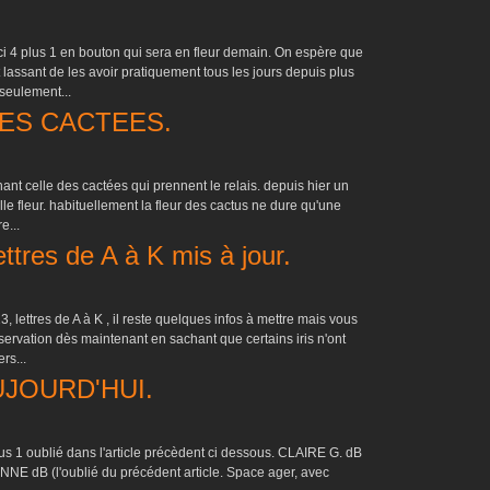
ci 4 plus 1 en bouton qui sera en fleur demain. On espère que
 lassant de les avoir pratiquement tous les jours depuis plus
seulement...
LES CACTEES.
nant celle des cactées qui prennent le relais. depuis hier un
le fleur. habituellement la fleur des cactus ne dure qu'une
e...
res de A à K mis à jour.
, lettres de A à K , il reste quelques infos à mettre mais vous
servation dès maintenant en sachant que certains iris n'ont
rs...
JOURD'HUI.
us 1 oublié dans l'article précèdent ci dessous. CLAIRE G. dB
NE dB (l'oublié du précédent article. Space ager, avec