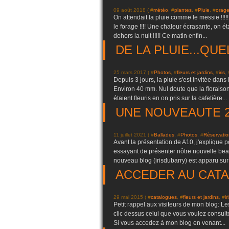
09 août 2018 ( #
météo
, #
plantes
, #
Pluie
, #
orag
On attendait la pluie comme le messie !!!!!!!
le forage !!!! Une chaleur écrasante, on é
dehors la nuit !!!!! Ce matin enfin...
DE LA PLUIE...QUE
25 mars 2017 ( #
Photos
, #
fleurs et jardins
, #
iris
, 
Depuis 3 jours, la pluie s'est invitée dans
Environ 40 mm. Nul doute que la floraison 
étaient fleuris en on pris sur la cafetière...
UNE NOUVEAUTE 2
11 juillet 2021 ( #
Ballades
, #
Photos
, #
Réservatio
Avant la présentation de A10, j'explique po
essayant de présenter nôtre nouvelle beau
nouveau blog (irisdubarry) est apparu sur 
ACCEDER AU CATA
29 mai 2015 ( #
catalogues
, #
fleurs et jardins
, #
ir
Petit rappel aux visiteurs de mon blog: L
clic dessus celui que vous voulez consulter
Si vous accedez à mon blog en venant...