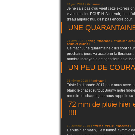
04 juin 2014 ( #
animaux
)
Je ne sais pas d'ou vient cette expressio
vivre chez les POUPIN. A les voir, il ont l'
d'eau aujourd'hui, c'est pas encore pour...
UNE QUARANTAINE 
21 avril 2021 ( #
blog
, #
facebook
, #
floraison des i
fleurs et jardins
)
Ce matin, une quarantaine d'iris sont fleu
prochains jours va accélérer la floraison .
nombre incroyable de tiges florales et be
UN PEU DE COURA
01 février 2018 ( #
animaux
)
Triste fin d’année 2017 pour nous avec la 
blanc le chat et surtout Bounty nôtre fidè
remettre et chaque jour nous rappelle sa..
72 mm de pluie hier et
!!!!
13 octobre 2015 ( #
météo
, #
Pluie
, #
insectes
)
Depuis hier matin, il est tombé 72mm d'eau.