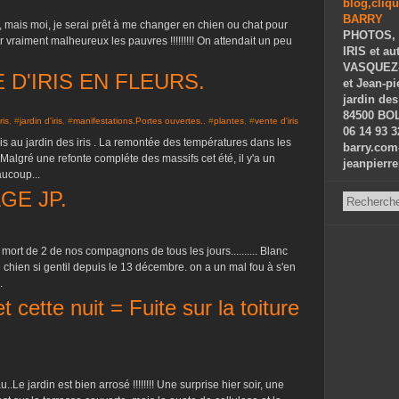
n, mais moi, je serai prêt à me changer en chien ou chat pour
PHOTOS, 
air vraiment malheureux les pauvres !!!!!!!!! On attendait un peu
IRIS et au
VASQUEZ-P
D'IRIS EN FLEURS.
et Jean-p
jardin des
84500 BOL
ris
, #
jardin d'iris
, #
manifestations.Portes ouvertes.
, #
plantes
, #
vente d'iris
06 14 93 3
ris au jardin des iris . La remontée des températures dans les
barry.com
 Malgré une refonte compléte des massifs cet été, il y'a un
jeanpierr
aucoup...
GE JP.
mort de 2 de nos compagnons de tous les jours.......... Blanc
le chien si gentil depuis le 13 décembre. on a un mal fou à s'en
.
 cette nuit = Fuite sur la toiture
.Le jardin est bien arrosé !!!!!!!! Une surprise hier soir, une