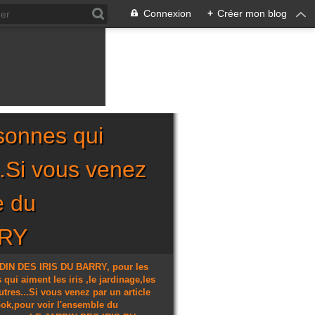
Connexion
+
Créer mon blog
sonnes qui
...Si vous venez
e du
RRY