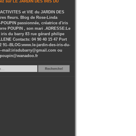
ACTIVITES et VIE du JARDIN DES
tres fleurs. Blog de Rose-Linda
OUPIN passionnée, créatrice d'iris
ierre POUPIN , son mari .ADRESSE:Le
 iris du barry 83 rue gérard philipe
LENE Contacts: 04 90 40 15 47 Port
2 91--BLOG:www.le-jardin-des-iris-du-
--mail:irisdubarry@gmail.com ou
epoupin@wanadoo.fr
Recherche
Recherche!