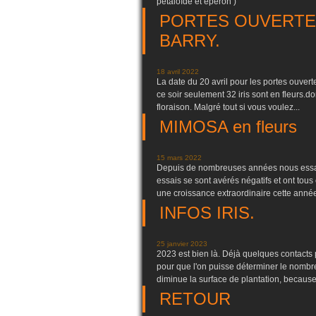
pétaloïde et éperon )
PORTES OUVERTES
BARRY.
18 avril 2022
La date du 20 avril pour les portes ouvert
ce soir seulement 32 iris sont en fleurs.d
floraison. Malgré tout si vous voulez...
MIMOSA en fleurs
15 mars 2022
Depuis de nombreuses années nous essayon
essais se sont avérés négatifs et ont tous 
une croissance extraordinaire cette année.
INFOS IRIS.
25 janvier 2023
2023 est bien là. Déjà quelques contacts p
pour que l'on puisse déterminer le nomb
diminue la surface de plantation, because 
RETOUR