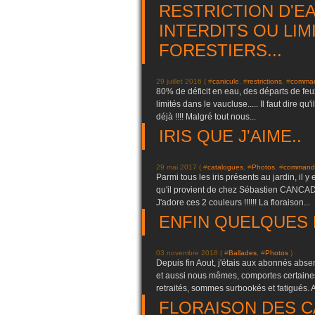
RESTRICTION D'E
INTERDITS OU LIM
FORESTIERS...
29 juillet 2016 ( #
canicule
, #
restrictions
, #
comma
80% de déficit en eau, des départs de feux
limités dans le vaucluse..... Il faut dire qu'
déjà !!!! Malgré tout nous...
IRIS QUE J'AIME..
29 mai 2017 ( #
catalogues
, #
Photos
, #
command
Parmi tous les iris présents au jardin, il y 
qu'il provient de chez Sébastien CANCADE
J'adore ces 2 couleurs !!!!!! La floraison...
ENFIN QUELQUES N
03 novembre 2018 ( #
Ballades
, #
Photos
)
Depuis fin Aout, j'étais aux abonnés absen
et aussi nous mêmes, comportes certaines
retraités, sommes surbookés et fatigués. A
FLORAISON DES C