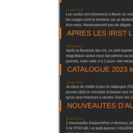
14 juin 2023
Les cactus ont commencé à fleurir, en voi
les orages vont se terminer car ça devient
d'un mois. Heureusement pas de dégats, 
APRES LES IRIS? 
25 mai 2023
Après la floraison des iris, ce sont mainte
magnifique cactus nous fait admirer sa bel
journée, mais celle ci à 2 jours. elle mesur
CATALOGUE 2023 lett
14 mai 2023
Je viens de mettre à jour le catalogue 2023
pouvez déjà le consulter et passer une ré
qu'un seul rhizomes à vendre. Donc les 1e
NOUVEAUTES D'AU
22 avril 2023
2 nouveautés d'aujourd'hui ci dessous, pl
CALYPSO dB ( un petit éperon ) VALERIAN