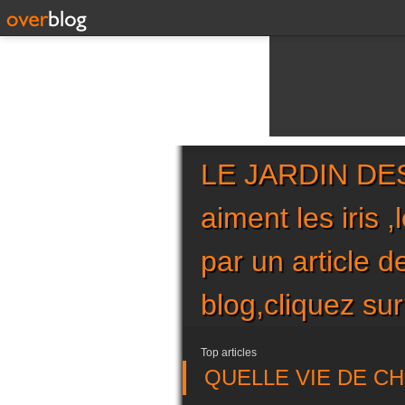
LE JARDIN DES 
aiment les iris 
par un article 
blog,cliquez 
Top articles
QUELLE VIE DE CHIE