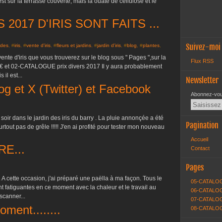
'est sur la terrasse couverte, mais la ouate de cellulose et le
2017 D'IRIS SONT FAITS ...
Suivez-moi
des
, #
iris
, #
vente d'iris
, #
fleurs et jardins
, #
jardin d'iris
, #
blog
, #
plantes
,
ente d'iris que vous trouverez sur le blog sous " Pages ",sur la
Flux RSS
€ et 02-CATALOGUE prix divers 2017 Il y aura probablement
il est...
Newsletter
og et X (Twitter) et Facebook
Abonnez-vous
e soir dans le jardin des iris du barry . La pluie annonçée a été
Pagination
out pas de grêle !!!!! J'en ai profité pour tester mon nouveau
Accueil
E...
Contact
Pages
 A cette occasion, j'ai préparé une paëlla à ma façon. Tous le
05-CATALO
t fatiguantes en ce moment avec la chaleur et le travail au
06-CATALOG
scanner...
07-CATALOG
ent........
08-CATALO