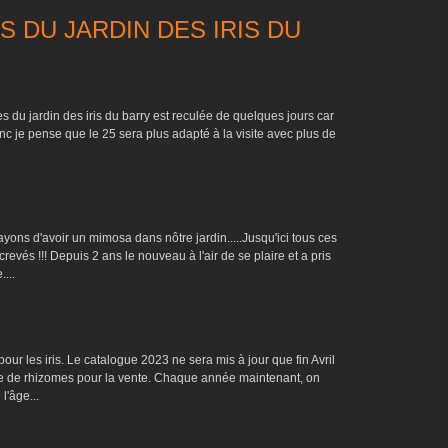
 DU JARDIN DES IRIS DU
es du jardin des iris du barry est reculée de quelques jours car
onc je pense que le 25 sera plus adapté à la visite avec plus de
s d'avoir un mimosa dans nôtre jardin.....Jusqu'ici tous ces
crevés !!! Depuis 2 ans le nouveau à l'air de se plaire et a pris
...
our les iris. Le catalogue 2023 ne sera mis à jour que fin Avril
re de rhizomes pour la vente. Chaque année maintenant, on
l'âge...