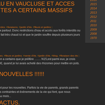
2016
AU EN VAUCLUSE ET ACCES
2015
2014
ITES A CERTAINS MASSIFS
2013
2012
2011
2010
ndes
, #
livraisons
, #
jardin d'iris
, #
fleurs et jardins
)
2009
 partout. Donc restrictions d'eau et accès aux forêts interdits ou
2008
il fait très chaud ici et que le jardin souffre depuis plusieurs jours
1970
es
, #
fleurs et jardins
, #
vente d'iris
, #
jardin d'iris
, #
blog
, #
floraison des iris
)
en a certains que je préfère ......... N15,est parmi eux, je crois
, quand je lui avais acheté des rhizomes pour mettre en pots.
OUVELLES !!!!!!
t pour les nouvelles. Parfois la vie de parents, grands parents
 contraintes et événements de la vie qui font, que nous
u mois...
ACTUS.