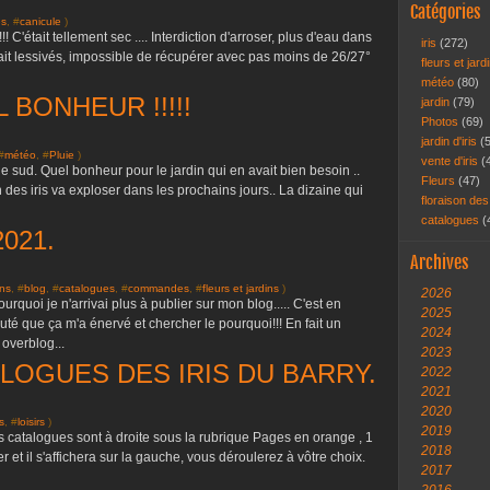
Catégories
es
, #
canicule
)
! C'était tellement sec .... Interdiction d'arroser, plus d'eau dans
iris
(272)
tait lessivés, impossible de récupérer avec pas moins de 26/27°
fleurs et jar
météo
(80)
L BONHEUR !!!!!
jardin
(79)
Photos
(69)
jardin d'iris
(
#
météo
, #
Pluie
)
vente d'iris
(
 le sud. Quel bonheur pour le jardin qui en avait bien besoin ..
Fleurs
(47)
des iris va exploser dans les prochains jours.. La dizaine qui
floraison des
catalogues
(
021.
Archives
ns
, #
blog
, #
catalogues
, #
commandes
, #
fleurs et jardins
)
2026
urquoi je n'arrivai plus à publier sur mon blog..... C'est en
2025
té que ça m'a énervé et chercher le pourquoi!!! En fait un
2024
overblog...
2023
LOGUES DES IRIS DU BARRY.
2022
2021
2020
is
, #
loisirs
)
2019
es catalogues sont à droite sous la rubrique Pages en orange , 1
2018
 et il s'affichera sur la gauche, vous déroulerez à vôtre choix.
2017