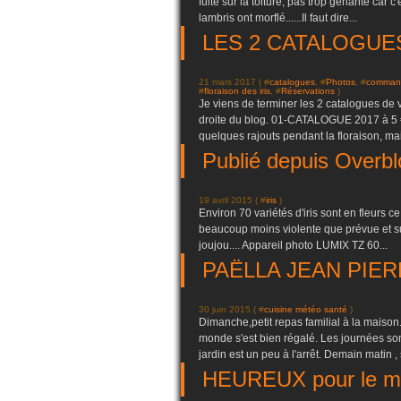
fuite sur la toiture, pas trop génante car c
lambris ont morflé......Il faut dire...
LES 2 CATALOGUES 
21 mars 2017 ( #
catalogues
, #
Photos
, #
comman
#
floraison des iris
, #
Réservations
)
Je viens de terminer les 2 catalogues de v
droite du blog. 01-CATALOGUE 2017 à 5 
quelques rajouts pendant la floraison, mais 
Publié depuis Overbl
19 avril 2015 ( #
iris
)
Environ 70 variétés d'iris sont en fleurs c
beaucoup moins violente que prévue et surt
joujou.... Appareil photo LUMIX TZ 60...
PAËLLA JEAN PIERR
30 juin 2015 ( #
cuisine météo santé
)
Dimanche,petit repas familial à la maison.
monde s'est bien régalé. Les journées son
jardin est un peu à l'arrêt. Demain matin , 
HEUREUX pour le mom