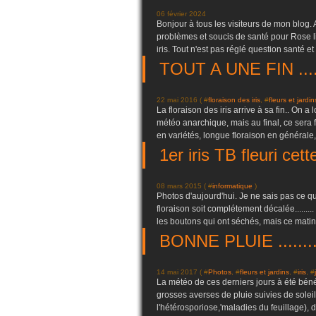
06 février 2024
Bonjour à tous les visiteurs de mon blog
problèmes et soucis de santé pour Rose li
iris. Tout n'est pas réglé question santé et i
TOUT A UNE FIN ...
22 mai 2016 ( #
floraison des iris
, #
fleurs et jardin
La floraison des iris arrive à sa fin.. O
météo anarchique, mais au final, ce sera
en variétés, longue floraison en générale,
1er iris TB fleuri cett
08 mars 2015 ( #
informatique
)
Photos d'aujourd'hui. Je ne sais pas ce q
floraison soit complétement décalée.........
les boutons qui ont séchés, mais ce matin
BONNE PLUIE ......
14 mai 2017 ( #
Photos
, #
fleurs et jardins
, #
iris
, #
La météo de ces derniers jours à été bénéfi
grosses averses de pluie suivies de solei
l'hétérosporiose,'maladies du feuillage), 